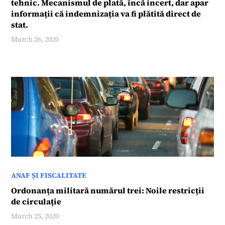
tehnic. Mecanismul de plată, încă incert, dar apar
informații că indemnizația va fi plătită direct de
stat.
March 26, 2020
ANAF ȘI FISCALITATE
Ordonanța militară numărul trei: Noile restricții
de circulație
March 25, 2020