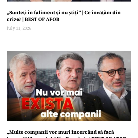
17:59
„Sunteți în faliment și nu știți” | Ce învățăm din
crize? | BEST OF AFOB
July 31, 2026
22:15
„Multe companii vor muri încercând să facă