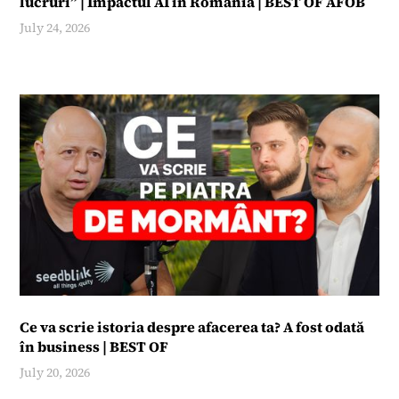
lucruri” | Impactul AI în România | BEST OF AFOB
July 24, 2026
32:19
Ce va scrie istoria despre afacerea ta? A fost odată
în business | BEST OF
July 20, 2026