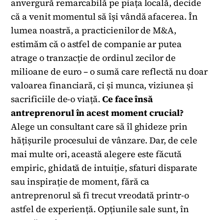
anvergură remarcabilă pe piața locală, decide
că a venit momentul să își vândă afacerea. În
lumea noastră, a practicienilor de M&A,
estimăm că o astfel de companie ar putea
atrage o tranzacție de ordinul zecilor de
milioane de euro – o sumă care reflectă nu doar
valoarea financiară, ci și munca, viziunea și
sacrificiile de-o viață.
Ce face însă
antreprenorul în acest moment crucial?
Alege un consultant care să îl ghideze prin
hățișurile procesului de vânzare. Dar, de cele
mai multe ori, această alegere este făcută
empiric, ghidată de intuiție, sfaturi disparate
sau inspirație de moment, fără ca
antreprenorul să fi trecut vreodată printr-o
astfel de experiență. Opțiunile sale sunt, în