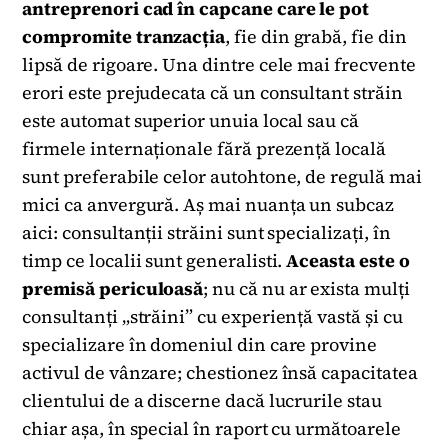
antreprenori cad în capcane care le pot
compromite tranzacția
, fie din grabă, fie din
lipsă de rigoare. Una dintre cele mai frecvente
erori este prejudecata că un consultant străin
este automat superior unuia local sau că
firmele internaționale fără prezență locală
sunt preferabile celor autohtone, de regulă mai
mici ca anvergură. Aș mai nuanța un subcaz
aici: consultanții străini sunt specializați, în
timp ce localii sunt generalisti.
Aceasta este o
premisă periculoasă
; nu că nu ar exista mulți
consultanți „străini” cu experiență vastă și cu
specializare în domeniul din care provine
activul de vânzare; chestionez însă capacitatea
clientului de a discerne dacă lucrurile stau
chiar așa, în special în raport cu următoarele