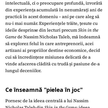
intelectuală, ci o preocupare profundă, izvorâtă
din experiența acumulată în nenumărați ani de
practică în acest domeniu – ani pe care aleg să
nu-i mai număr. Experiențele trăite, țesute cu
ideile desprinse din lecturi precum
Skin in the
Game
de Nassim Nicholas Taleb, mă îndeamnă
să explorez felul în care antreprenorii, acei
artizani ai propriilor destine economice, decid
cui să încredințeze misiunea delicată de a
vinde afacerea clădită cu trudă și pasiune de-a
lungul deceniilor.
Ce înseamnă "pielea în joc"
Pornesc de la ideea centrală a lui Nassim
Nicholas Taleb din
Skin in the Game
; ideea