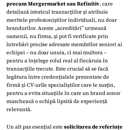
precum Mergermarket sau Refinitiv
, care
detaliază istoricul tranzacțiilor și atribuie
meritele profesioniștilor individuali, nu doar
brandurilor. Aceste „acreditări” urmează
oamenii, nu firma, și pot fi verificate prin
întrebări precise adresate membrilor seniori ai
echipei – nu doar unuia, ci mai multora –
pentru a înțelege rolul real al fiecăruia în
tranzacțiile trecute. Este crucial să se facă
legătura între credențialele prezentate de
firmă și CV-urile specialiștilor care le susțin,
pentru a evita situațiile în care un brand sonor
maschează o echipă lipsită de experiență
relevantă.
Un alt pas esențial este
solicitarea de referințe