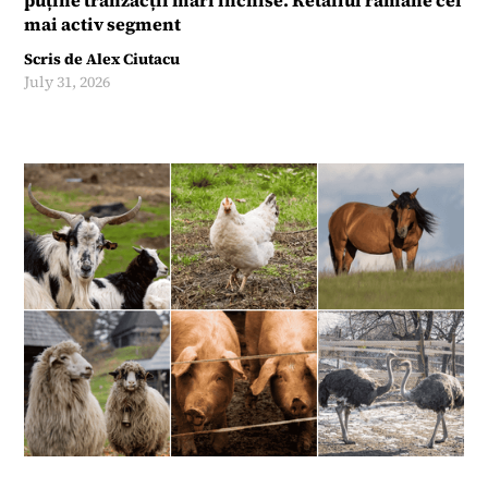
puține tranzacții mari închise. Retailul rămâne cel
mai activ segment
Scris de
Alex Ciutacu
July 31, 2026