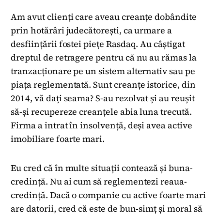
Am avut clienți care aveau creanțe dobândite
prin hotărâri judecătorești, ca urmare a
desființării fostei piețe Rasdaq. Au câștigat
dreptul de retragere pentru că nu au rămas la
tranzacționare pe un sistem alternativ sau pe
piața reglementată. Sunt creanțe istorice, din
2014, vă dați seama? S-au rezolvat și au reușit
să-și recupereze creanțele abia luna trecută.
Firma a intrat în insolvență, deși avea active
imobiliare foarte mari.
Eu cred că în multe situații contează și buna-
credință. Nu ai cum să reglementezi reaua-
credință. Dacă o companie cu active foarte mari
are datorii, cred că este de bun-simț și moral să