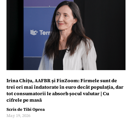
Irina Chițu, AAFBR și FinZoom: Firmele sunt de
trei ori mai îndatorate în euro decât populația, dar
tot consumatorii le absorb șocul valutar | Cu
cifrele pe masă
Scris de
Tibi Oprea
May 19, 2026