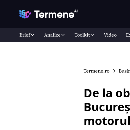
Brief
Analize
Toolkit
Video
E
Termene.ro
Busi
De la ob
Bucureșt
motorul 