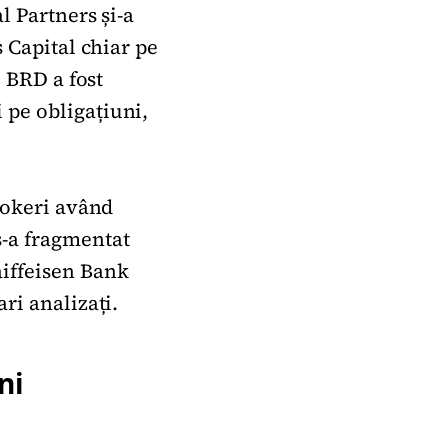
l Partners și-a
s Capital chiar pe
, BRD a fost
 pe obligațiuni,
brokeri având
s-a fragmentat
aiffeisen Bank
ri analizați.
ni