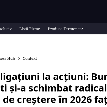
xclusiv
Listă Firme
Produse Termene
ness Hub
Context
ligațiuni la acțiuni: Bu
i și-a schimbat radical
de creștere în 2026 fa