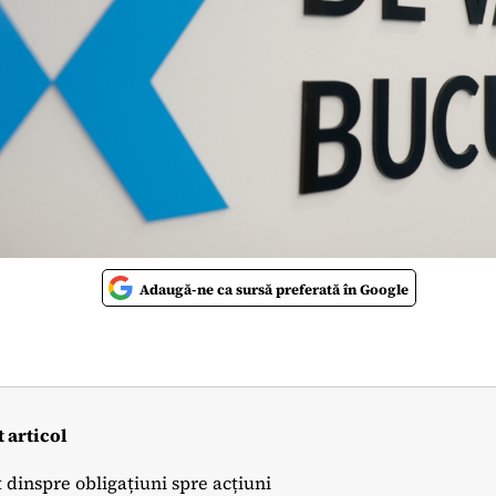
Adaugă-ne ca sursă preferată în Google
t articol
it dinspre obligațiuni spre acțiuni