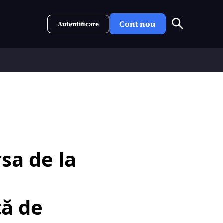
Cont nou
Autentificare
rsa de la
ță de