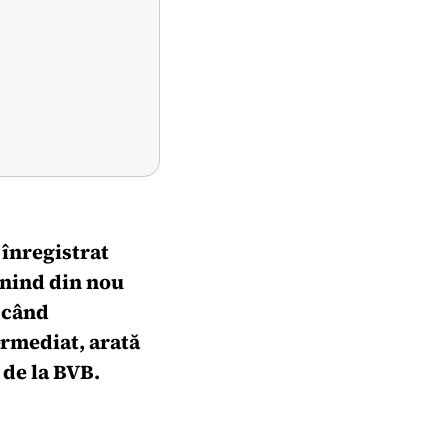
 înregistrat
enind din nou
, când
ermediat, arată
 de la BVB.