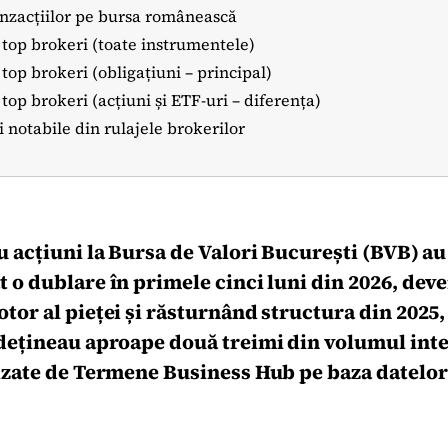
anzacțiilor pe bursa românească
 top brokeri (toate instrumentele)
 top brokeri (obligațiuni – principal)
 top brokeri (acțiuni și ETF-uri – diferența)
i notabile din rulajele brokerilor
u acțiuni la Bursa de Valori București (BVB) au
 o dublare în primele cinci luni din 2026, dev
tor al pieței și răsturnând structura din 2025
 dețineau aproape două treimi din volumul int
izate de Termene Business Hub pe baza datelor