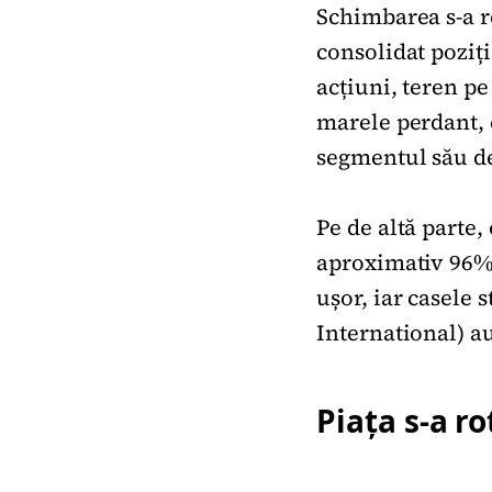
Schimbarea s-a re
consolidat poziți
acțiuni, teren pe
marele perdant, 
segmentul său d
Pe de altă parte,
aproximativ 96% 
ușor, iar casele
International) au
Piața s-a ro