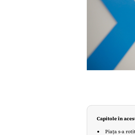
Capitole în aces
Piața s-a rot