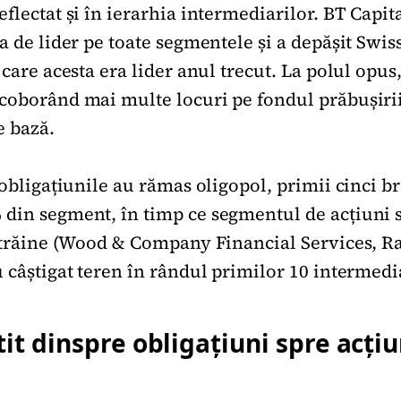
flectat și în ierarhia intermediarilor. BT Capita
a de lider pe toate segmentele și a depășit Swis
 care acesta era lider anul trecut. La polul opus
coborând mai multe locuri pe fondul prăbușirii
e bază.
 obligațiunile au rămas oligopol, primii cinci 
din segment, în timp ce segmentul de acțiuni 
 străine (Wood & Company Financial Services, R
 câștigat teren în rândul primilor 10 intermedia
tit dinspre obligațiuni spre acțiu