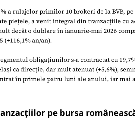
% a rulajelor primilor 10 brokeri de la BVB, pe
te piețele, a venit integral din tranzacțiile cu a
mult decât o dublare în ianuarie-mai 2026 comp
5 (+116,1% an/an).
segmentul obligațiunilor s-a contractat cu 19,7
elași ca direcție, dar mult atenuat (+5,6%), se
ntrat în primele patru luni ale anului, iar mai a
ranzacțiilor pe bursa româneasc