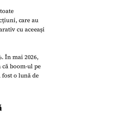
 toate
cțiuni, care au
arativ cu aceeași
%. În mai 2026,
mn că boom-ul pe
 fost o lună de
ă