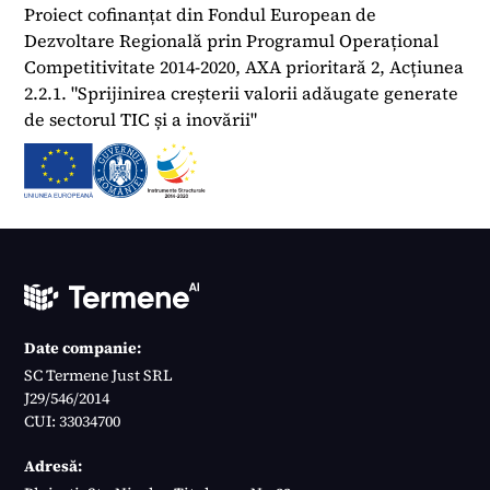
Proiect cofinanțat din Fondul European de
Dezvoltare Regională prin Programul Operațional
Competitivitate 2014-2020, AXA prioritară 2, Acțiunea
2.2.1. "Sprijinirea creșterii valorii adăugate generate
de sectorul TIC și a inovării"
Date companie:
SC Termene Just SRL
J29/546/2014
CUI: 33034700
Adresă: