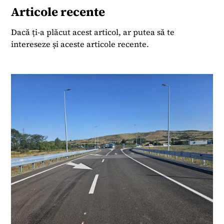
lideri din industrie. Cariera sa în jurnalism a
Articole recente
început în anii ’90, lucrând pentru publicații
precum Jurnalul Național, Cotidianul și Business
Dacă ți-a plăcut acest articol, ar putea să te
Media Group (Business Review), iar ulterior a
intereseze și aceste articole recente.
colaborat cu publicații internaționale, inclusiv
Investment & Pensions Europe și a activat ca
editor freelance pentru Roberts Publishing Media
Group.