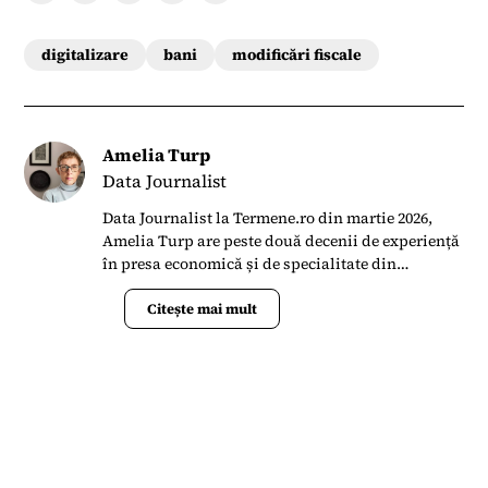
digitalizare
bani
modificări fiscale
Amelia Turp
Data Journalist
Data Journalist la Termene.ro din martie 2026,
Amelia Turp are peste două decenii de experiență
în presa economică și de specialitate din
România. Din 2022 până în 2026 a colaborat cu
Forbes România, unde a scris articole și analize
Citește mai mult
despre piața imobiliară, construcții, farma și
sănătate. Anterior, timp de aproape 16 ani, a fost
redactor-șef al revistei Dialog Textil, publicația
dedicată industriei românești de textile și
confecții, unde a coordonat conținut editorial
despre evoluțiile pieței globale, tehnologii,
statistici, târguri internaționale și interviuri cu