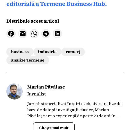
editorială a Termene Business Hub.
Distribuie acest articol
business
industrie
comerț
analize Termene
Marian Păvălașc
Jurnalist
Jurnalist specializat în știri exclusive, analize de
baze de date și investigații clasice, Marian
Păvălașc are o experiență de peste 20 de ani în
presa din România. S-a alăturat Termene.ro în
aprilie 2023 când s-a implicat în lansarea
Citește mai mult