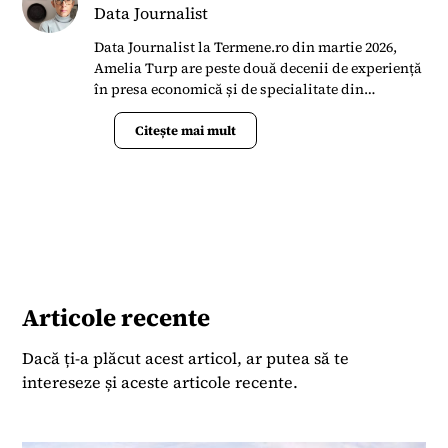
Data Journalist
Data Journalist la Termene.ro din martie 2026,
Amelia Turp are peste două decenii de experiență
în presa economică și de specialitate din
România. Din 2022 până în 2026 a colaborat cu
Forbes România, unde a scris articole și analize
Citește mai mult
despre piața imobiliară, construcții, farma și
sănătate. Anterior, timp de aproape 16 ani, a fost
redactor-șef al revistei Dialog Textil, publicația
dedicată industriei românești de textile și
confecții, unde a coordonat conținut editorial
despre evoluțiile pieței globale, tehnologii,
statistici, târguri internaționale și interviuri cu
lideri din industrie. Cariera sa în jurnalism a
Articole recente
început în anii ’90, lucrând pentru publicații
precum Jurnalul Național, Cotidianul și Business
Dacă ți-a plăcut acest articol, ar putea să te
Media Group (Business Review), iar ulterior a
intereseze și aceste articole recente.
colaborat cu publicații internaționale, inclusiv
Investment & Pensions Europe și a activat ca
editor freelance pentru Roberts Publishing Media
Group.