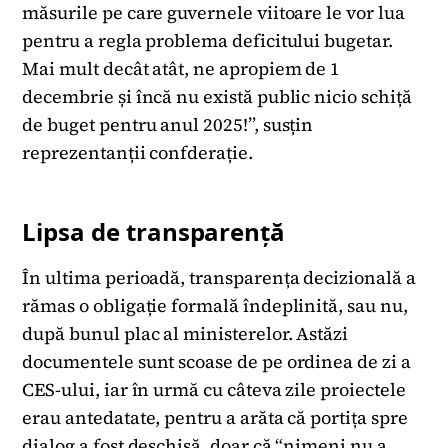
măsurile pe care guvernele viitoare le vor lua
pentru a regla problema deficitului bugetar.
Mai mult decât atât, ne apropiem de 1
decembrie și încă nu există public nicio schiță
de buget pentru anul 2025!”, susțin
reprezentanții confderație.
Lipsa de transparență
În ultima perioadă, transparența decizională a
rămas o obligație formală îndeplinită, sau nu,
după bunul plac al ministerelor. Astăzi
documentele sunt scoase de pe ordinea de zi a
CES-ului, iar în urmă cu câteva zile proiectele
erau antedatate, pentru a arăta că portița spre
dialog a fost deschisă, doar că “nimeni nu a