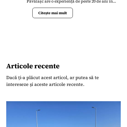
Păvălașc are o experiență de peste 20 de ani în
presa din România. S-a alăturat Termene.ro în
aprilie 2023 când s-a implicat în lansarea
Citește mai mult
Bussiness News ca un portal de știri la zi și
analize de date.
Articole recente
Dacă ți-a plăcut acest articol, ar putea să te
intereseze și aceste articole recente.