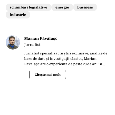
schimbări legislative
energie
business
industrie
Marian Păvălașc
Jurnalist
Jurnalist specializat în știri exclusive, analize de
baze de date și investigații clasice, Marian
Păvălașc are o experiență de peste 20 de ani în
presa din România. S-a alăturat Termene.ro în
aprilie 2023 când s-a implicat în lansarea
Citește mai mult
Bussiness News ca un portal de știri la zi și
analize de date.