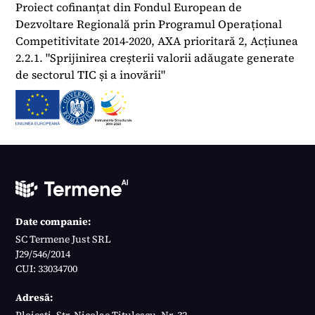
Proiect cofinanțat din Fondul European de
Dezvoltare Regională prin Programul Operațional
Competitivitate 2014-2020, AXA prioritară 2, Acțiunea
2.2.1. "Sprijinirea creșterii valorii adăugate generate
de sectorul TIC și a inovării"
Date companie:
SC Termene Just SRL
J29/546/2014
CUI: 33034700
Adresă:
Ploiești, Str. Nicolae Titulescu, Nr. 32