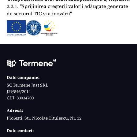
2.2.1. "Sprijinirea creșterii valorii adăugate generate
de sectorul TIC și a inovării"
Date companie:
SC Termene Just SRL
J29/546/2014
CUI: 33034700
Adresă:
Ploiești, Str. Nicolae Titulescu, Nr. 32
Date contact: