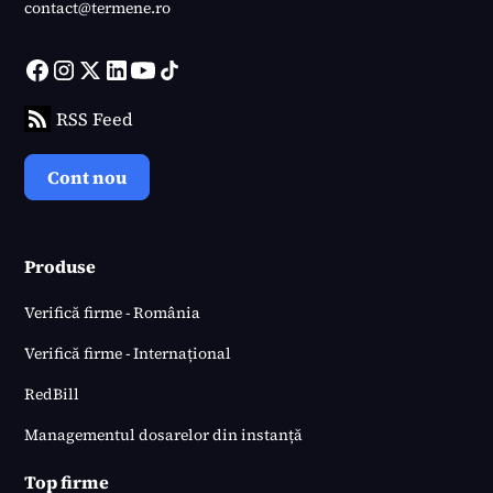
contact@termene.ro
RSS Feed
Cont nou
Produse
Verifică firme - România
Verifică firme - Internațional
RedBill
Managementul dosarelor din instanță
Top firme