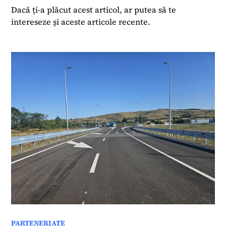
precum Jurnalul Național, Cotidianul și Business
Dacă ți-a plăcut acest articol, ar putea să te
Media Group (Business Review), iar ulterior a
intereseze și aceste articole recente.
colaborat cu publicații internaționale, inclusiv
Investment & Pensions Europe și a activat ca
editor freelance pentru Roberts Publishing Media
Group.
PARTENERIATE