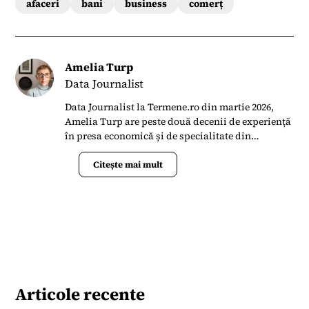
afaceri
bani
business
comerț
Amelia Turp
Data Journalist
Data Journalist la Termene.ro din martie 2026,
Amelia Turp are peste două decenii de experiență
în presa economică și de specialitate din
România. Din 2022 până în 2026 a colaborat cu
Forbes România, unde a scris articole și analize
Citește mai mult
despre piața imobiliară, construcții, farma și
sănătate. Anterior, timp de aproape 16 ani, a fost
redactor-șef al revistei Dialog Textil, publicația
dedicată industriei românești de textile și
confecții, unde a coordonat conținut editorial
despre evoluțiile pieței globale, tehnologii,
statistici, târguri internaționale și interviuri cu
lideri din industrie. Cariera sa în jurnalism a
Articole recente
început în anii ’90, lucrând pentru publicații