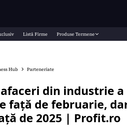
xclusiv
Listă Firme
Produse Termene
ness Hub
Parteneriate
 afaceri din industrie a
e față de februarie, da
ață de 2025 | Profit.ro