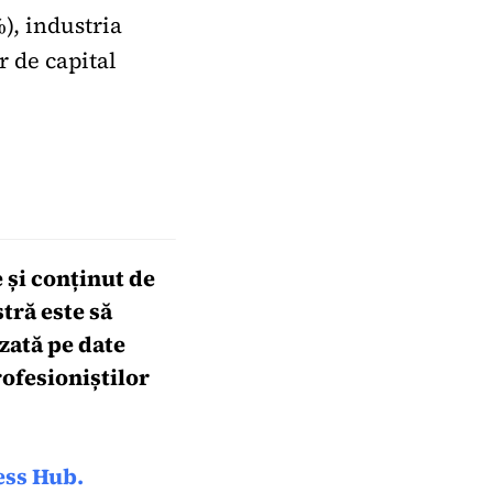
), industria
r de capital
 și conținut de
tră este să
zată pe date
ofesioniștilor
ess Hub.