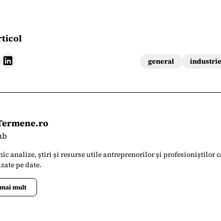
rticol
general
industri
 Termene.ro
ub
c analize, știri și resurse utile antreprenorilor și profesioniștilor c
zate pe date.
 mai mult