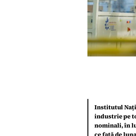
Institutul Naț
industrie pe t
nominali, în l
ce față de lun