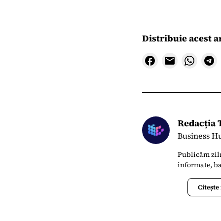
Distribuie acest a
Redacția
Business H
Publicăm zilni
informate, ba
Citește