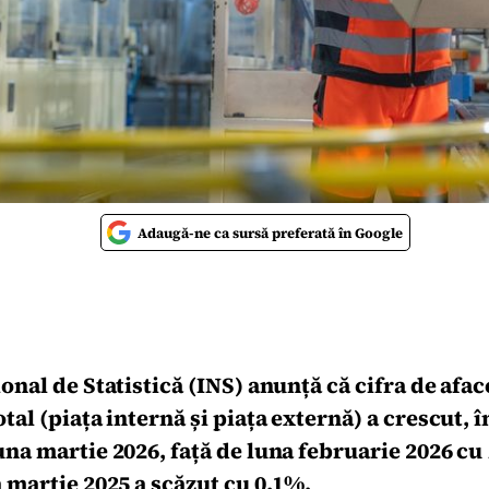
Adaugă-ne ca sursă preferată în Google
ional de Statistică (INS) anunță că cifra de afac
otal (piața internă și piața externă) a crescut, 
una martie 2026, față de luna februarie 2026 cu
a martie 2025 a scăzut cu 0,1%.