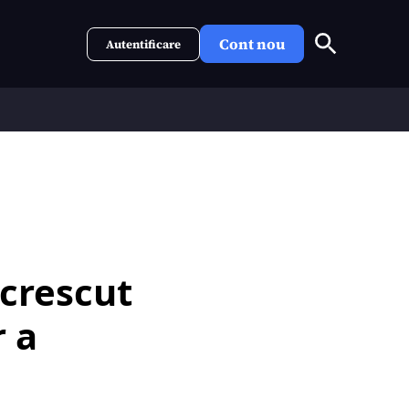
Cont nou
Autentificare
 crescut
r a