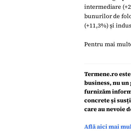
intermediare (+2
bunurilor de fol
(+11,3%) și indu
Pentru mai multe
Termene.ro
este
business, nu un 
furnizăm informa
concrete și susț
care au nevoie d
Află aici mai mu