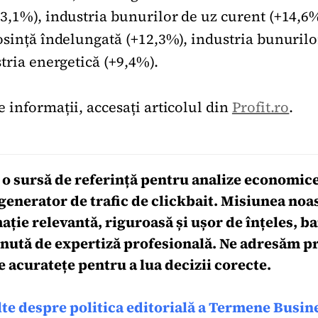
3,1%), industria bunurilor de uz curent (+14,6%
osință îndelungată (+12,3%), industria bunurilo
stria energetică (+9,4%).
 informații, accesați articolul din
Profit.ro
.
 o sursă de referință pentru analize economice
generator de trafic de clickbait. Misiunea noas
ție relevantă, riguroasă și ușor de înțeles, ba
inută de expertiză profesională. Ne adresăm pr
e acuratețe pentru a lua decizii corecte.
lte despre politica editorială a Termene Busin