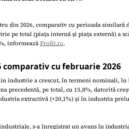
tru din 2026, comparativ cu perioada similară d
trie pe total (piața internă și piața externă) a s
1%, informează
Profit.ro
.
6 comparativ cu februarie 2026
din industrie a crescut, în termeni nominali, în
a precedentă, pe total, cu 15,8%, datorită creș
ndustria extractivă (+20,1%) și în industria prel
ndustriale, s-a înregistrat un avans în industr