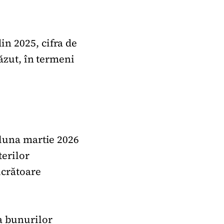
in 2025, cifra de
căzut, în termeni
 luna martie 2026
terilor
ucrătoare
ia bunurilor