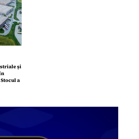
triale și
în
Stocul a