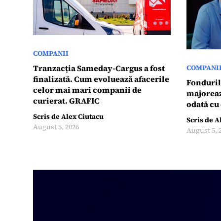
COMPANII
Tranzacția Sameday-Cargus a fost
COMPANI
finalizată. Cum evoluează afacerile
Fondurile
celor mai mari companii de
majorează
curierat. GRAFIC
odată cu
Scris de
Alex Ciutacu
Scris de
A
August 5, 2026
August 5, 