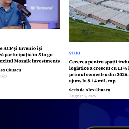
I
 ACP și Invenio își
ȘTIRI
 participația în 5 to go
 exitul Mozaik Investments
Cererea pentru spații indus
logistice a crescut cu 11% 
lex Ciutacu
primul semestru din 2026. 
2026
ajuns la 8,14 mil. mp
Scris de
Alex Ciutacu
August 5, 2026