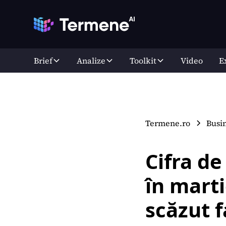
Brief
Analize
Toolkit
Video
E
Termene.ro
Busi
Cifra de
în marti
scăzut f