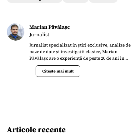
Marian Păvălașc
Jurnalist
Jurnalist specializat în știri exclusive, analize de
baze de date și investigații clasice, Marian
Păvălașc are o experiență de peste 20 de ani în
presa din România. S-a alăturat Termene.ro în
aprilie 2023 când s-a implicat în lansarea
Citește mai mult
Bussiness News ca un portal de știri la zi și
analize de date.
Articole recente