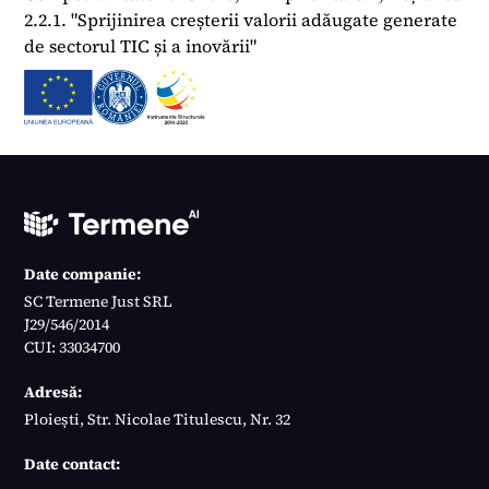
2.2.1. "Sprijinirea creșterii valorii adăugate generate
de sectorul TIC și a inovării"
Date companie:
SC Termene Just SRL
J29/546/2014
CUI: 33034700
Adresă:
Ploiești, Str. Nicolae Titulescu, Nr. 32
Date contact: