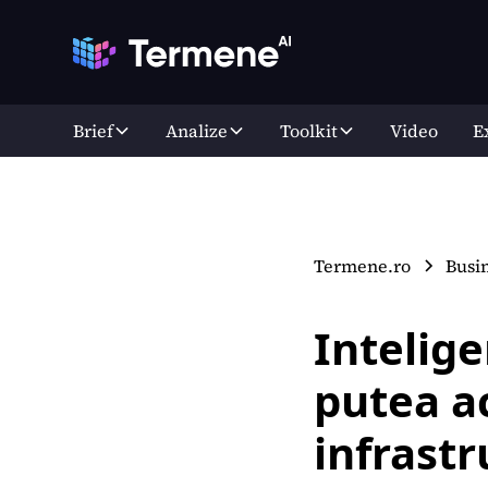
Brief
Analize
Toolkit
Video
E
Termene.ro
Busi
Intelige
putea a
infrastr