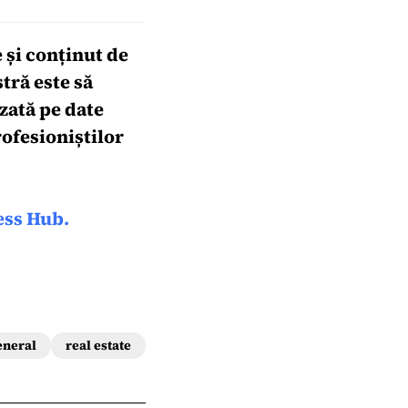
 și conținut de
tră este să
zată pe date
ofesioniștilor
ess Hub.
eneral
real estate