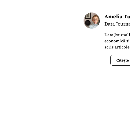
Amelia T
Data Journa
Data Journali
economică și
scris articol
16 ani, a fost
confecții, un
Citește
târguri intern
lucrând pent
Review), iar 
activat ca ed