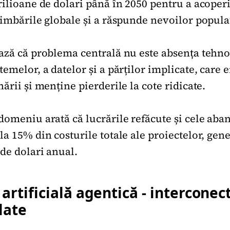
ilioane de dolari până în 2050 pentru a acoperi 
himbările globale și a răspunde nevoilor populaț
ază că problema centrală nu este absența tehnol
emelor, a datelor și a părților implicate, care 
ării și menține pierderile la cote ridicate.
domeniu arată că lucrările refăcute și cele aba
la 15% din costurile totale ale proiectelor, gen
 de dolari anual.
artificială agentică - interconec
late