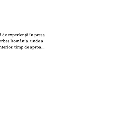
i de experiență în presa
Forbes România, unde a
Anterior, timp de aproape
românești de textile și
nologii, statistici,
 a început în anii ’90,
dia Group (Business
nt & Pensions Europe și a