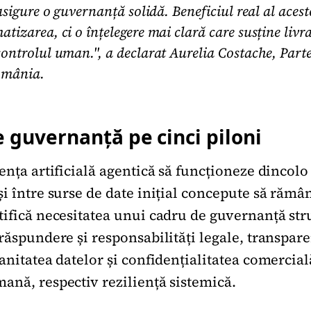
 asigure o guvernanță solidă. Beneficiul real al aces
atizarea, ci o înțelegere mai clară care susține livr
controlul uman.", a declarat Aurelia Costache, Part
România.
 guvernanță pe cinci piloni
ența artificială agentică să funcționeze dincolo
i între surse de date inițial concepute să rămâ
tifică necesitatea unui cadru de guvernanță stru
răspundere și responsabilități legale, transpare
ranitatea datelor și confidențialitatea comercia
ană, respectiv reziliență sistemică.