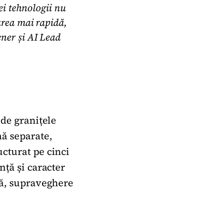
tei tehnologii nu
area mai rapidă,
ener și AI Lead
 de granițele
nă separate,
cturat pe cinci
nță și caracter
lă, supraveghere