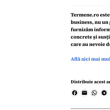
Termene.ro
este
business, nu un 
furnizăm informa
concrete și susț
care au nevoie d
Află aici mai mu
Distribuie acest a