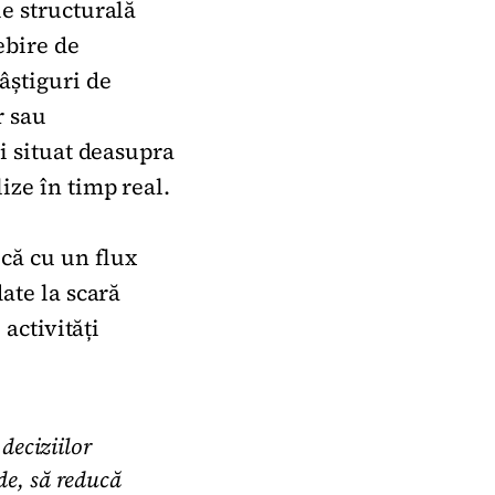
ie structurală
ebire de
âștiguri de
r sau
ii situat deasupra
lize în timp real.
că cu un flux
ate la scară
 activități
 deciziilor
de, să reducă