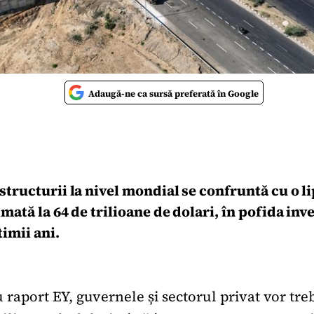
Adaugă-ne ca sursă preferată în Google
structurii la nivel mondial se confruntă cu o li
mată la 64 de trilioane de dolari, în pofida inve
timii ani.
 raport EY, guvernele și sectorul privat vor tr