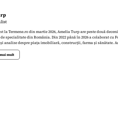
urp
list
st la Termene.ro din martie 2026, Amelia Turp are peste două deceni
 de specialitate din România. Din 2022 până în 2026 a colaborat cu 
e și analize despre piața imobiliară, construcții, farma și sănătate. 
 redactor-șef al revistei Dialog Textil, publicația dedicată industriei 
de a coordonat conținut editorial despre evoluțiile pieței globale, teh
 mai mult
aționale și interviuri cu lideri din industrie. Cariera sa în jurnalism
ru publicații precum Jurnalul Național, Cotidianul și Business Me
ulterior a colaborat cu publicații internaționale, inclusiv Investme
itor freelance pentru Roberts Publishing Media Group.