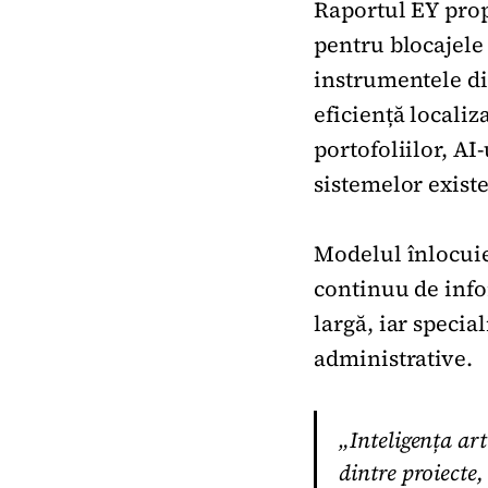
Raportul EY propu
pentru blocajele
instrumentele di
eficiență localiz
portofoliilor, AI
sistemelor existe
Modelul înlocuie
continuu de infor
largă, iar special
administrative.
„Inteligența art
dintre proiecte