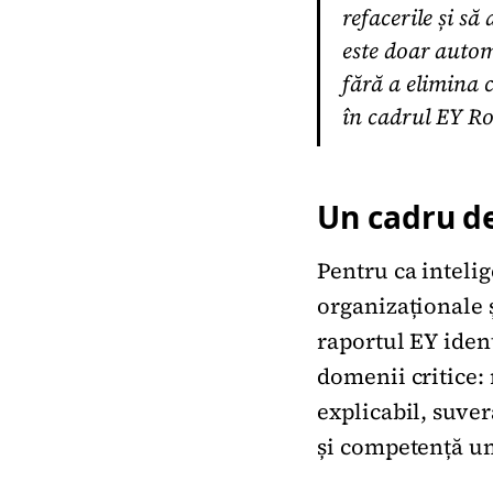
refacerile și să
este doar autom
fără a elimina 
în cadrul EY 
Un cadru de
Pentru ca intelig
organizaționale ș
raportul EY iden
domenii critice: 
explicabil, suve
și competență um