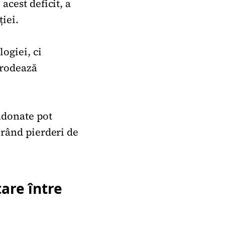
acest deficit, a
iei.
ogiei, ci
erodează
ndonate pot
erând pierderi de
tare între