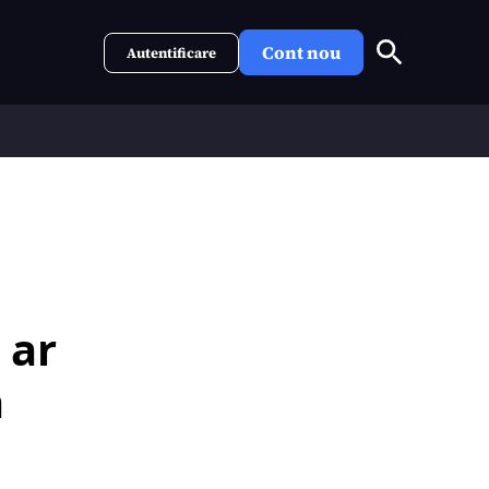
Cont nou
Autentificare
 ar
a