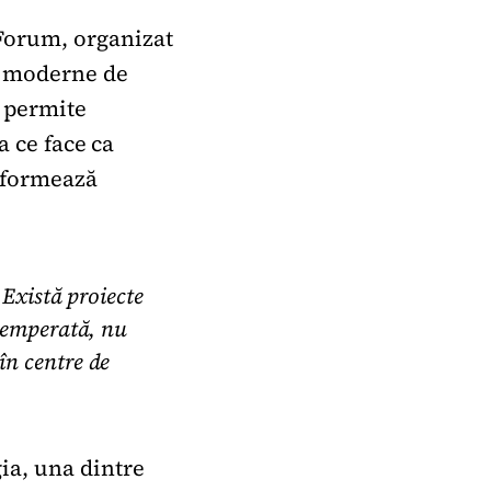
Forum, organizat
r moderne de
i permite
a ce face ca
nformează
 Există proiecte
 temperată, nu
în centre de
ia, una dintre