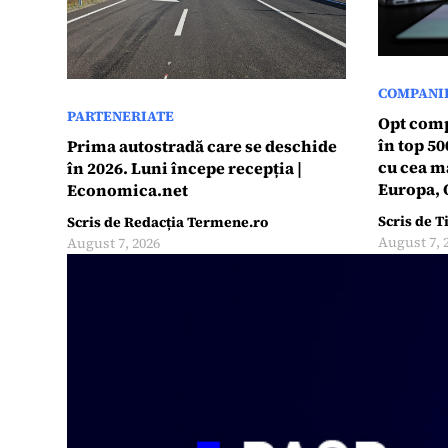
COMPANI
PARTENERIATE
Opt comp
în top 50
Prima autostradă care se deschide
cu cea m
în 2026. Luni începe recepția |
Europa, O
Economica.net
Scris de
T
Scris de
Redacția Termene.ro
August 7, 
August 7, 2026