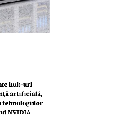
nte hub-uri
ță artificială,
 a tehnologiilor
and NVIDIA