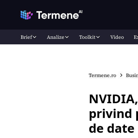
Brief
Analize
Toolkit
Video
E
Termene.ro
Busi
NVIDIA,
privind 
de date