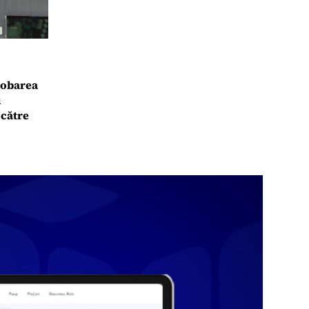
robarea
u
 către