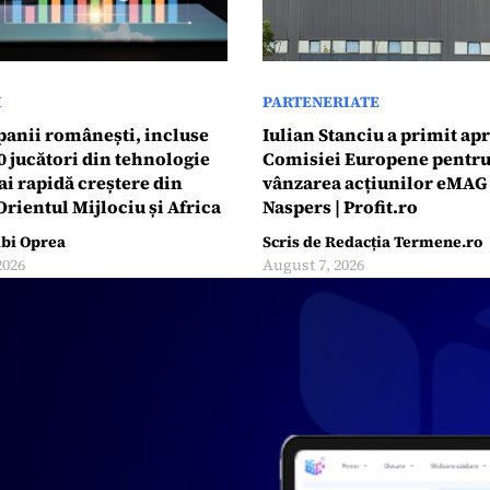
I
PARTENERIATE
anii românești, incluse
Iulian Stanciu a primit ap
0 jucători din tehnologie
Comisiei Europene pentr
ai rapidă creștere din
vânzarea acțiunilor eMAG
rientul Mijlociu și Africa
Naspers | Profit.ro
ibi Oprea
Scris de
Redacția Termene.ro
2026
August 7, 2026