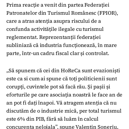
Prima reacție a venit din partea Federației
Patronatelor din Turismul Românesc (FPIOR),
care a atras atenția asupra riscului de a
confunda activitățile ilegale cu turismul
reglementat. Reprezentanții federației
subliniază că industria funcționează, în mare
parte, într-un cadru fiscal clar și controlat.
„Să spunem că cei din HoReCa sunt evazioniști
este ca si cum ai spune că toți politicienii sunt
corupți, cuvintele pot să facă rău. Și pașii și
eforturile pe care asociația noastră le face an de
an pot fi dați înapoi. Vă atragem atenția că nu
discutăm de o industrie mică, per total turismul
este 6% din PIB, fără să luăm în calcul
concurența neloiala”, spune Valentin Șoneriu,