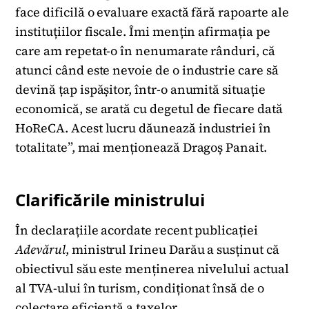
face dificilă o evaluare exactă fără rapoarte ale
instituțiilor fiscale. Îmi mențin afirmația pe
care am repetat-o în nenumarate rânduri, că
atunci când este nevoie de o industrie care să
devină țap ispășitor, într-o anumită situație
economică, se arată cu degetul de fiecare dată
HoReCA. Acest lucru dăunează industriei în
totalitate”, mai menționează Dragoș Panait.
Clarificările ministrului
În declarațiile acordate recent publicației
Adevărul
, ministrul Irineu Darău a susținut că
obiectivul său este menținerea nivelului actual
al TVA-ului în turism, condiționat însă de o
colectare eficientă a taxelor.