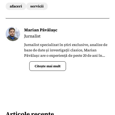
afaceri
servicii
Marian Păvălașc
Jurnalist
Jurnalist specializat în știri exclusive, analize de
baze de date și investigații clasice, Marian
Păvălașc are o experiență de peste 20 de ani în
presa din România. S-a alăturat Termene.ro în
aprilie 2023 când s-a implicat în lansarea
Citește mai mult
Bussiness News ca un portal de știri la zi și
analize de date.
Articole recente