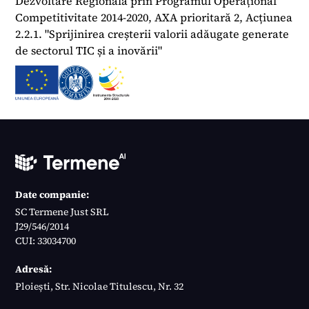
Dezvoltare Regională prin Programul Operațional
Competitivitate 2014-2020, AXA prioritară 2, Acțiunea
2.2.1. "Sprijinirea creșterii valorii adăugate generate
de sectorul TIC și a inovării"
Date companie:
SC Termene Just SRL
J29/546/2014
CUI: 33034700
Adresă:
Ploiești, Str. Nicolae Titulescu, Nr. 32