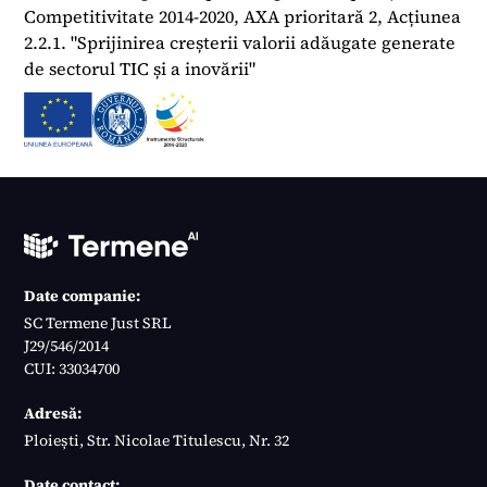
Competitivitate 2014-2020, AXA prioritară 2, Acțiunea
2.2.1. "Sprijinirea creșterii valorii adăugate generate
de sectorul TIC și a inovării"
Date companie:
SC Termene Just SRL
J29/546/2014
CUI: 33034700
Adresă:
Ploiești, Str. Nicolae Titulescu, Nr. 32
Date contact: