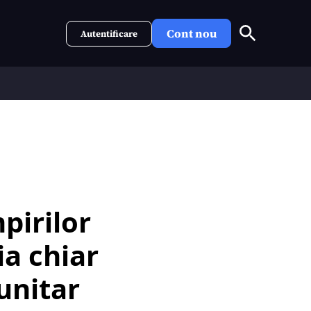
Cont nou
Autentificare
pirilor
ia chiar
unitar