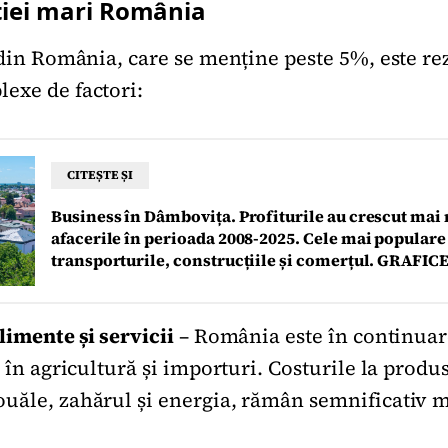
ției mari România
ă din România, care se menține peste 5%, este re
exe de factori:
CITEȘTE ȘI
Business în Dâmbovița. Profiturile au crescut mai
afacerile în perioada 2008-2025. Cele mai populare 
transporturile, construcțiile și comerțul. GRAFIC
limente și servicii
– România este în continuar
ț în agricultură și importuri. Costurile la produ
uăle, zahărul și energia, rămân semnificativ 