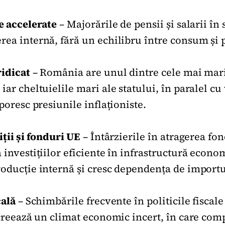
le accelerate
– Majorările de pensii și salarii în
rea internă, fără un echilibru între consum și 
ridicat
– România are unul dintre cele mai mari
iar cheltuielile mari ale statului, în paralel cu
sporesc presiunile inflaționiste.
iții și fonduri UE
– Întârzierile în atragerea fo
 investițiilor eficiente în infrastructură econ
roducție internă și cresc dependența de importu
cală
– Schimbările frecvente în politicile fiscale 
 creează un climat economic incert, în care comp