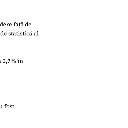
ădere față de
 de statistică al
la 2,7% în
 fost: