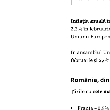
Inflația anuală î
2,3% în februarie
Uniunii Europene
În ansamblul Un
februarie și 2,6%
România, din 
Țările cu
cele ma
Franța – 0,9%