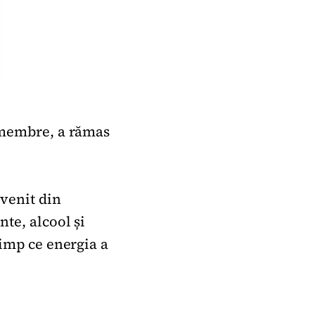
e membre, a rămas
 venit din
te, alcool și
timp ce energia a