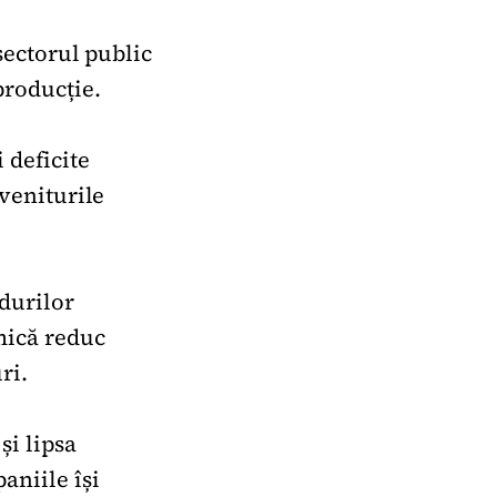
 sectorul public
producție.
 deficite
 veniturile
ndurilor
omică reduc
ri.
și lipsa
aniile își