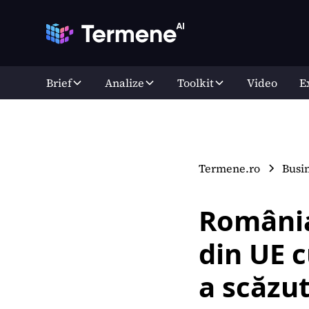
Brief
Analize
Toolkit
Video
E
Termene.ro
Busi
România
din UE c
a scăzut