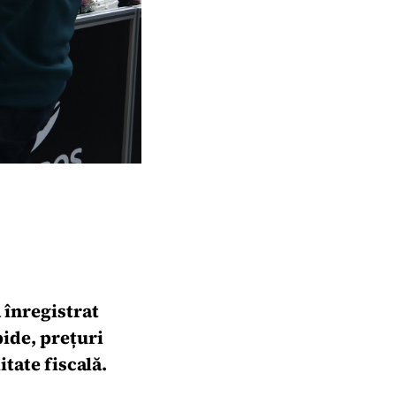
a înregistrat
pide, prețuri
itate fiscală.