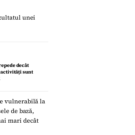
zultatul unei
 repede decât
activități sunt
E
e vulnerabilă la
sele de bază,
mai mari decât