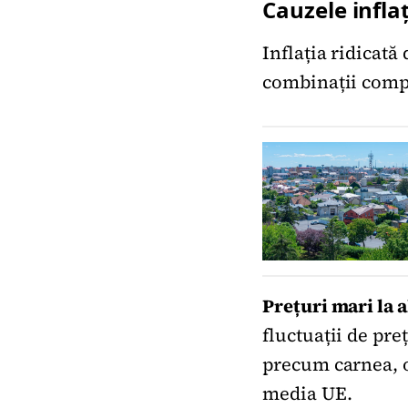
Cauzele infla
Inflația ridicat
combinații compl
Prețuri mari la a
fluctuații de pre
precum carnea, o
media UE.