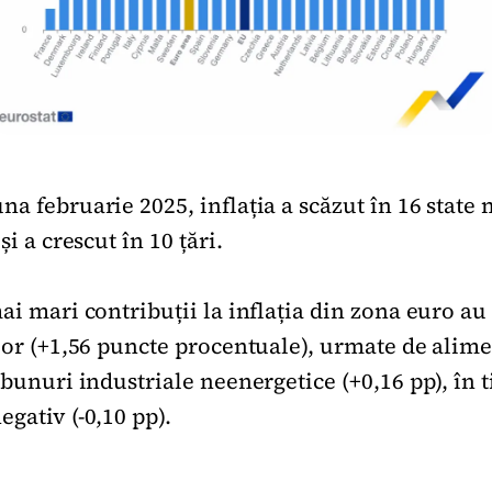
na februarie 2025, inflația a scăzut în 16 stat
și a crescut în 10 țări.
ai mari contribuții la inflația din zona euro au
lor (+1,56 puncte procentuale), urmate de alimen
 bunuri industriale neenergetice (+0,16 pp), în 
gativ (-0,10 pp).