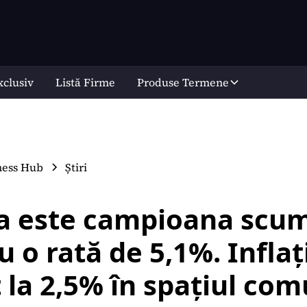
xclusiv
Listă Firme
Produse Termene
ness Hub
Știri
 este campioana scum
u o rată de 5,1%. Inflaț
 la 2,5% în spațiul com