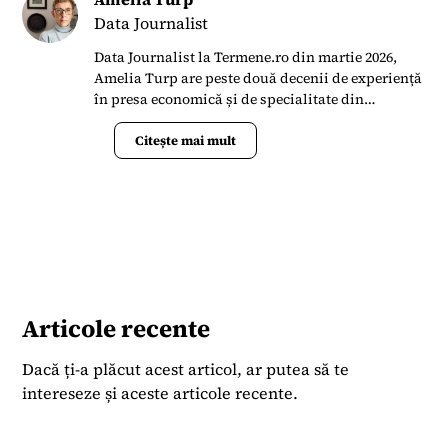
Data Journalist
Data Journalist la Termene.ro din martie 2026,
Amelia Turp are peste două decenii de experiență
în presa economică și de specialitate din
România. Din 2022 până în 2026 a colaborat cu
Forbes România, unde a scris articole și analize
Citește mai mult
despre piața imobiliară, construcții, farma și
sănătate. Anterior, timp de aproape 16 ani, a fost
redactor-șef al revistei Dialog Textil, publicația
dedicată industriei românești de textile și
confecții, unde a coordonat conținut editorial
despre evoluțiile pieței globale, tehnologii,
statistici, târguri internaționale și interviuri cu
lideri din industrie. Cariera sa în jurnalism a
Articole recente
început în anii ’90, lucrând pentru publicații
precum Jurnalul Național, Cotidianul și Business
Dacă ți-a plăcut acest articol, ar putea să te
Media Group (Business Review), iar ulterior a
intereseze și aceste articole recente.
colaborat cu publicații internaționale, inclusiv
Investment & Pensions Europe și a activat ca
editor freelance pentru Roberts Publishing Media