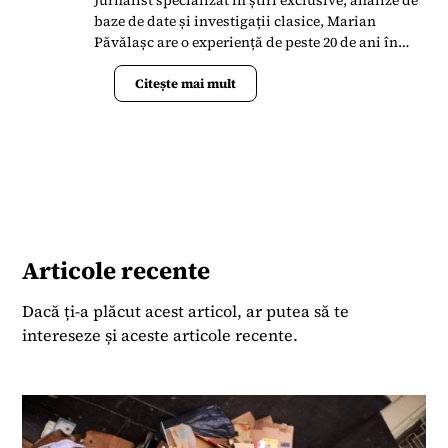
baze de date și investigații clasice, Marian
Păvălașc are o experiență de peste 20 de ani în
presa din România. S-a alăturat Termene.ro în
aprilie 2023 când s-a implicat în lansarea
Citește mai mult
Bussiness News ca un portal de știri la zi și
analize de date.
Articole recente
Dacă ți-a plăcut acest articol, ar putea să te
intereseze și aceste articole recente.