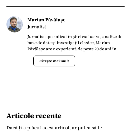
Marian Păvălașc
Jurnalist
Jurnalist specializat în știri exclusive, analize de
baze de date și investigații clasice, Marian
Păvălașc are o experiență de peste 20 de ani în
presa din România. S-a alăturat Termene.ro în
aprilie 2023 când s-a implicat în lansarea
Citește mai mult
Bussiness News ca un portal de știri la zi și
analize de date.
Articole recente
Dacă ți-a plăcut acest articol, ar putea să te