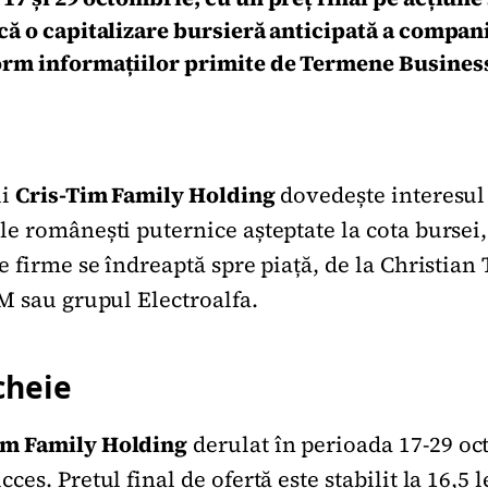
ică o capitalizare bursieră anticipată a compani
form informațiilor primite de Termene Busines
ui
Cris-Tim Family Holding
dovedește interesul 
e românești puternice așteptate la cota bursei,
e firme se îndreaptă spre piață, de la Christian
M sau grupul Electroalfa.
cheie
im Family Holding
derulat în perioada 17-29 oc
cces. Prețul final de ofertă este stabilit la 16,5 