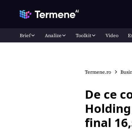
Brief
Analize
Toolkit
Video
E
Termene.ro
Busi
De ce c
Holding 
final 16