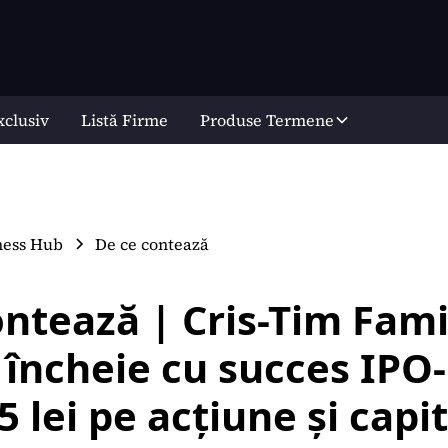
xclusiv
Listă Firme
Produse Termene
ness Hub
De ce contează
ontează | Cris-Tim Fami
încheie cu succes IPO-
,5 lei pe acțiune și capi