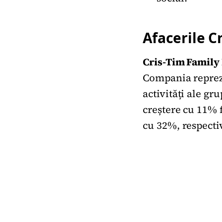
Afacerile C
Cris-Tim Family
Compania reprezi
activități ale gr
creștere cu 11% f
cu 32%, respectiv