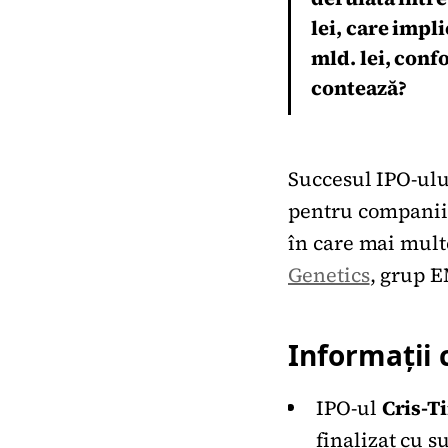
lei, care impl
mld. lei, con
contează?
Succesul IPO-ul
pentru companiil
în care mai mult
Genetics
, grup E
Informații 
IPO-ul
Cris-T
finalizat cu su