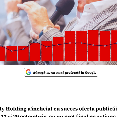
Adaugă-ne ca sursă preferată în Google
ly Holding a încheiat cu succes oferta publică 
17 și 29 octombrie, cu un preț final pe acțiune s