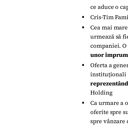
ce aduce o cap
Cris-Tim Fam
Cea mai mare p
urmează să fi
companiei. O 
unor împrum
Oferta a gener
instituționali
reprezentând
Holding
Ca urmare a of
oferite spre s
spre vânzare 