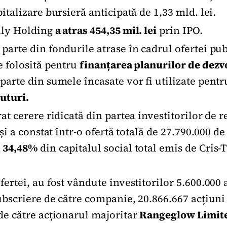
italizare bursieră anticipată de 1,33 mld. lei.
ily Holding
a atras 454,35 mil. lei
prin IPO.
arte din fondurile atrase în cadrul ofertei publ
e folosită pentru
finanțarea planurilor de dezv
parte din sumele încasate vor fi utilizate pent
uturi.
at cerere ridicată din partea investitorilor de re
 și a constat într-o ofertă totală de 27.790.000 de
 34,48%
din capitalul social total emis de Cris
ertei, au fost vândute investitorilor 5.600.000 
ubscriere de către companie, 20.866.667 acțiuni 
de către acționarul majoritar
Rangeglow Limit