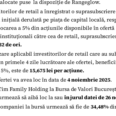
-alocate puse la dispoziție de Rangeglow.
torilor de retail a înregistrat o suprasubscrier
 inițială derulată pe piața de capital locală, re
carea a 5% din acțiunile disponibile în ofertă
 instituționali către cea de retail, suprasubscri
32 de ori.
are aplicabil investitorilor de retail care au s
în primele 4 zile lucrătoare ale ofertei, benefic
 5%, este de
15,675 lei per acțiune.
ertei va avea loc în data de
4 noiembrie 2025
.
Tim Family Holding la Bursa de Valori Bucureș
urmează să aibă loc la sau
în jurul datei de 26 
 companiei la bursă urmează să fie de
34,48%
din