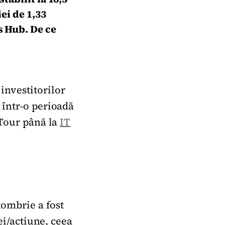
ei de 1,33
s Hub. De ce
investitorilor
 într-o perioadă
 Tour până la
IT
tombrie a fost
lei/acțiune, ceea