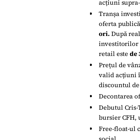
acțiuni supra
Tranșa investi
oferta publică
ori.
După realo
investitorilor
retail este
de 
Prețul de vânz
valid acțiuni 
discountul de
Decontarea of
Debutul Cris-
bursier CFH, 
Free-float-ul
social.