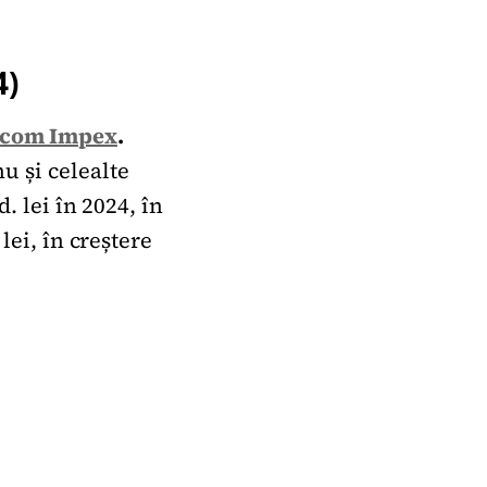
4)
com Impex
.
u și celealte
. lei în 2024, în
lei, în creștere