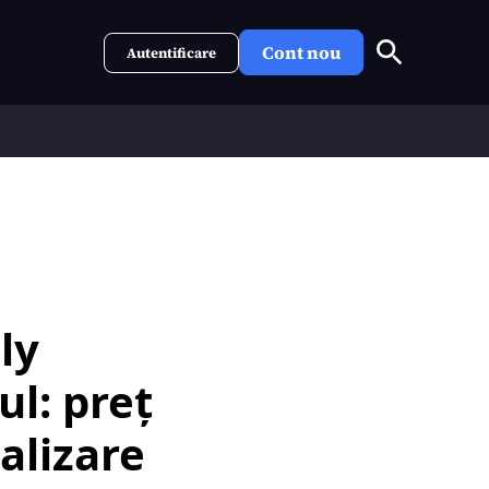
Cont nou
Autentificare
ly
ul: preț
talizare