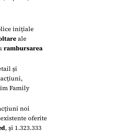
ice inițiale
oltare
ale
ru
rambursarea
tail și
 acțiuni,
-Tim Family
acțiuni noi
existente oferite
ed
, și 1.323.333