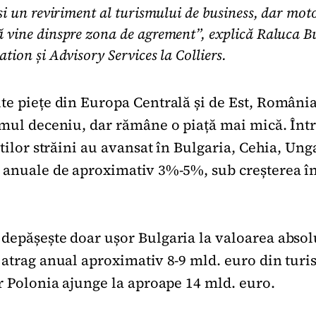
și un reviriment al turismului de business, dar moto
 vine dinspre zona de agrement”, explică Raluca Bu
tion și Advisory Services la Colliers.
te piețe din Europa Centrală și de Est, România
imul deceniu, dar rămâne o piață mai mică. Într
știlor străini au avansat în Bulgaria, Cehia, Un
 anuale de aproximativ 3%-5%, sub creșterea în
depășește doar ușor Bulgaria la valoarea absolu
 atrag anual aproximativ 8-9 mld. euro din tur
ar Polonia ajunge la aproape 14 mld. euro.