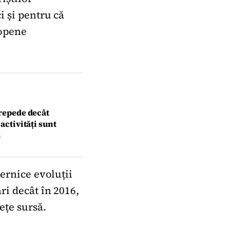
i și pentru că
ropene
 repede decât
activități sunt
E
ternice evoluții
ri decât în 2016,
ețe sursă.