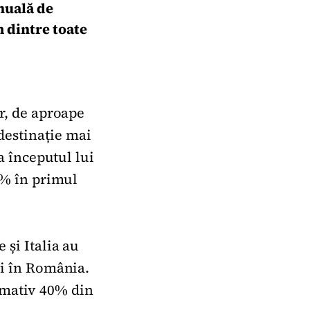
nuală de
 dintre toate
or, de aproape
destinație mai
la începutul lui
 8% în primul
 și Italia au
ni în România.
imativ 40% din