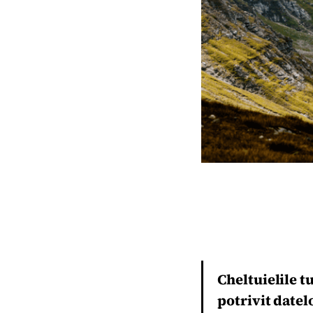
Cheltuielile t
potrivit datel