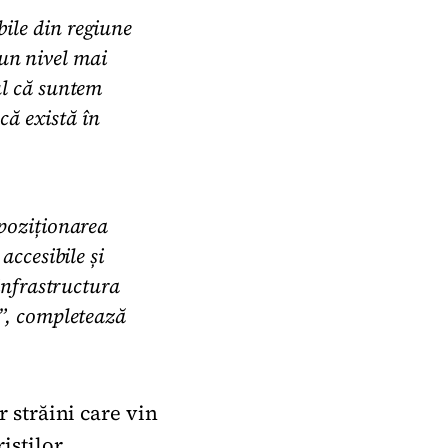
ile din regiune
a un nivel mai
ul că suntem
că există în
 poziționarea
accesibile și
 infrastructura
e”, completează
r străini care vin
iștilor