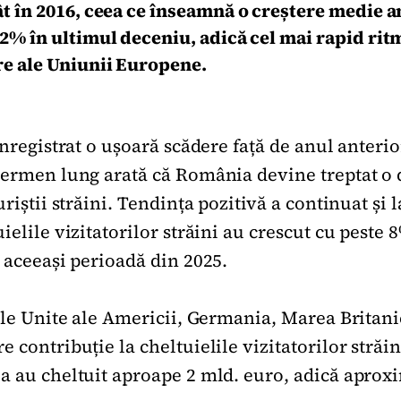
t în 2016, ceea ce înseamnă o creștere medie a
% în ultimul deceniu, adică cel mai rapid ritm
e ale Uniunii Europene.
înregistrat o ușoară scădere față de anul anteri
termen lung arată că România devine treptat o 
uriștii străini. Tendința pozitivă a continuat și 
ielile vizitatorilor străini au crescut cu peste
e aceeași perioadă din 2025.
ele Unite ale Americii, Germania, Marea Britanie
 contribuție la cheltuielile vizitatorilor străi
a au cheltuit aproape 2 mld. euro, adică aprox