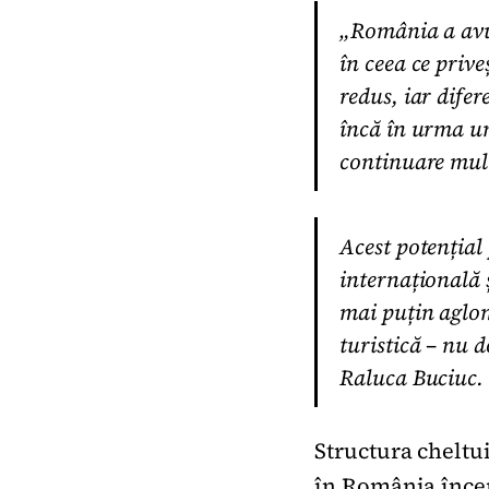
„România a avut
în ceea ce prive
redus, iar dife
încă în urma un
continuare mult
Acest potențial
internațională ș
mai puțin aglome
turistică – nu 
Raluca Buciuc.
Structura cheltui
în România încep