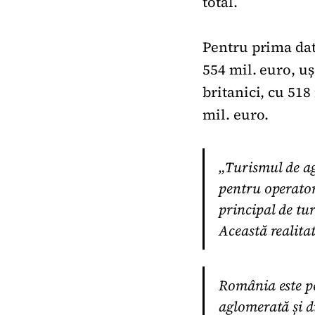
total.
Pentru prima dată
554 mil. euro, uș
britanici, cu 518
mil. euro.
„Turismul de a
pentru operatori
principal de tur
Această realitat
România este pe
aglomerată și di