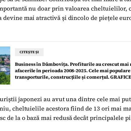
portantă nu doar prin valoarea cheltuielilor, c
 devine mai atractivă și dincolo de piețele eu
CITEȘTE ȘI
Business în Dâmbovița. Profiturile au crescut mai
afacerile în perioada 2008-2025. Cele mai populare 
transporturile, construcțiile și comerțul. GRAFIC
turiștii japonezi au avut una dintre cele mai pu
iu, cheltuielile acestora fiind de 13 ori mai ma
sc de la o bază mai redusă decât principalele pi