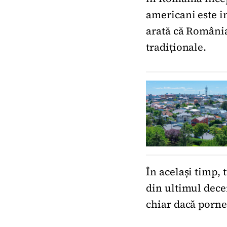
americani este im
arată că România
tradiționale.
În același timp, 
din ultimul decen
chiar dacă porne