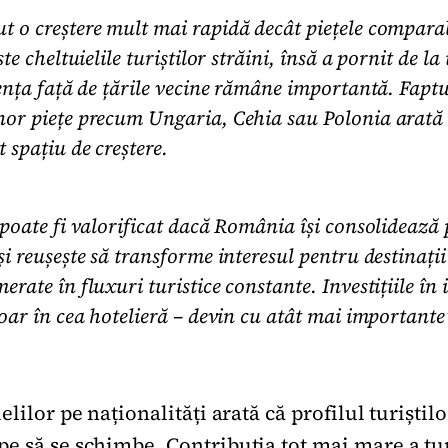
 o creștere mult mai rapidă decât piețele comparab
ște cheltuielile turiștilor străini, însă a pornit de l
rența față de țările vecine rămâne importantă. Fapt
or piețe precum Ungaria, Cehia sau Polonia arată 
 spațiu de creștere.
 poate fi valorificat dacă România își consolidează
i reușește să transforme interesul pentru destinații 
rate în fluxuri turistice constante. Investițiile în
doar în cea hotelieră – devin cu atât mai important
elilor pe naționalități arată că profilul turiștilo
e să se schimbe. Contribuția tot mai mare a tur