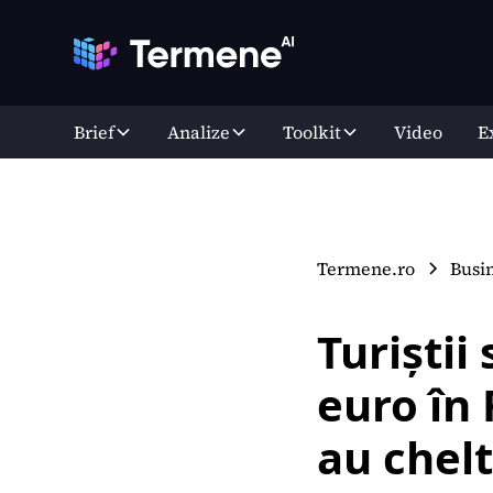
Brief
Analize
Toolkit
Video
E
Termene.ro
Busi
Turiștii
euro în
au chelt