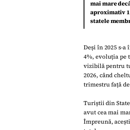
mai mare decâ
aproximativ 12
statele membr
Deși în 2025 s-a 
4%, evoluția pe 
vizibilă pentru t
2026, când cheltu
trimestru față d
Turiștii din Stat
avut cea mai mare
Împreună, acești