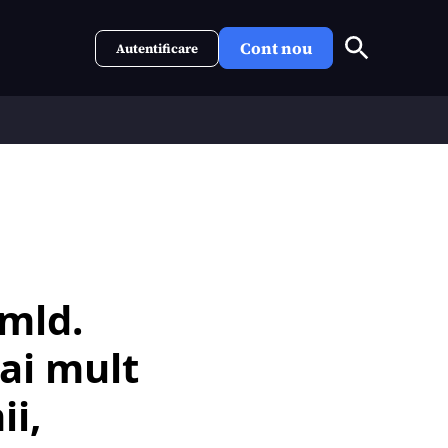
Cont nou
Autentificare
 mld.
ai mult
ii,