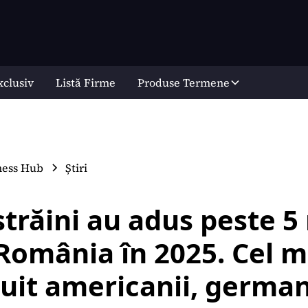
xclusiv
Listă Firme
Produse Termene
ness Hub
Știri
 străini au adus peste 5
 România în 2025. Cel m
uit americanii, german