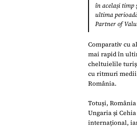
în același timp 
ultima perioadă
Partner of Valua
Comparativ cu al
mai rapid în ult
cheltuielile turi
cu ritmuri medii
România.
Totuși, România 
Ungaria și Cehia
internațional, i