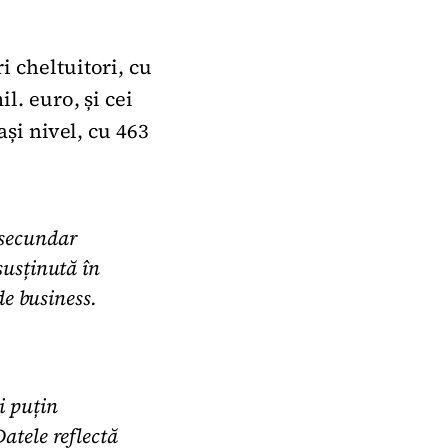
i cheltuitori, cu
l. euro, și cei
ași nivel, cu 463
 secundar
susținută în
de business.
i puțin
atele reflectă