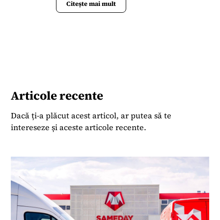
Forbes România, unde a scris articole și analize
Citește mai mult
despre piața imobiliară, construcții, farma și
sănătate. Anterior, timp de aproape 16 ani, a fost
redactor-șef al revistei Dialog Textil, publicația
dedicată industriei românești de textile și
confecții, unde a coordonat conținut editorial
despre evoluțiile pieței globale, tehnologii,
statistici, târguri internaționale și interviuri cu
lideri din industrie. Cariera sa în jurnalism a
Articole recente
început în anii ’90, lucrând pentru publicații
precum Jurnalul Național, Cotidianul și Business
Dacă ți-a plăcut acest articol, ar putea să te
Media Group (Business Review), iar ulterior a
intereseze și aceste articole recente.
colaborat cu publicații internaționale, inclusiv
Investment & Pensions Europe și a activat ca
editor freelance pentru Roberts Publishing Media
Group.