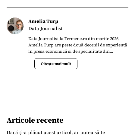
Amelia Turp
Data Journalist
Data Journalist la Termene.ro din martie 2026,
Amelia Turp are peste două decenii de experiență
în presa economică și de specialitate din
România. Din 2022 până în 2026 a colaborat cu
Forbes România, unde a scris articole și analize
Citește mai mult
despre piața imobiliară, construcții, farma și
sănătate. Anterior, timp de aproape 16 ani, a fost
redactor-șef al revistei Dialog Textil, publicația
dedicată industriei românești de textile și
confecții, unde a coordonat conținut editorial
despre evoluțiile pieței globale, tehnologii,
statistici, târguri internaționale și interviuri cu
lideri din industrie. Cariera sa în jurnalism a
Articole recente
început în anii ’90, lucrând pentru publicații
precum Jurnalul Național, Cotidianul și Business
Dacă ți-a plăcut acest articol, ar putea să te
Media Group (Business Review), iar ulterior a