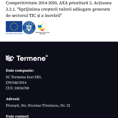
Competitivitate 2014-2020, AXA prioritară 2, Acțiunea
2.2.1. "Sprijinirea creșterii valorii adăugate generate
de sectorul TIC și a inovării"
Date companie:
SC Termene Just SRL
J29/546/2014
CUI: 33034700
Adresă:
Ploiești, Str. Nicolae Titulescu, Nr. 32
Date contact: