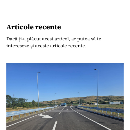
Financiar, unde a realizat emisiunea „ZF
Deschiderea de astăzi” și conferințele „ZF Piața de
capital” și „ZF Capital Markets Summit”. În
același timp, a semnat seria de interviuri „Profil
Articole recente
de investitor” din Business Magazin. Ulterior, a
fost Deputy Editor-in-Chief la Economedia.ro,
Dacă ți-a plăcut acest articol, ar putea să te
unde a coordonat activitatea editorială și a
intereseze și aceste articole recente.
realizat emisiunea „Economedia TALKS”.