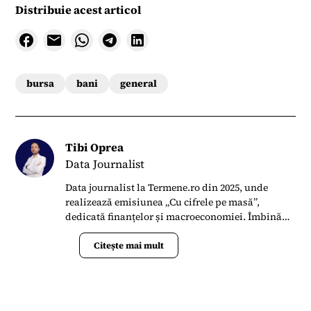
Distribuie acest articol
bursa
bani
general
Tibi Oprea
Data Journalist
Data journalist la Termene.ro din 2025, unde
realizează emisiunea „Cu cifrele pe masă”,
dedicată finanțelor și macroeconomiei. Îmbină
economia, AI și big data pentru a explica
transformările din mediul de afaceri românesc.
Citește mai mult
Absolvent de ASE și specializat în piețe de
capital, a fost premiat de mai multe ori de Bursa
de Valori București pentru excelență în jurnalism
pe piața de capital. A lucrat șapte ani la Ziarul