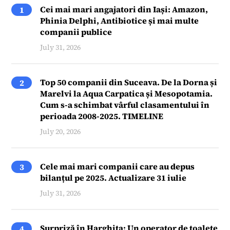
Cei mai mari angajatori din Iași: Amazon,
1
Phinia Delphi, Antibiotice și mai multe
companii publice
July 31, 2026
Top 50 companii din Suceava. De la Dorna și
2
Marelvi la Aqua Carpatica și Mesopotamia.
Cum s-a schimbat vârful clasamentului în
perioada 2008-2025. TIMELINE
July 20, 2026
Cele mai mari companii care au depus
3
bilanțul pe 2025. Actualizare 31 iulie
July 31, 2026
Surpriză în Harghita: Un operator de toalete
4