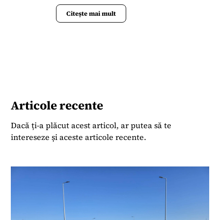
presa din România. S-a alăturat Termene.ro în
aprilie 2023 când s-a implicat în lansarea
Citește mai mult
Bussiness News ca un portal de știri la zi și
analize de date.
Articole recente
Dacă ți-a plăcut acest articol, ar putea să te
intereseze și aceste articole recente.