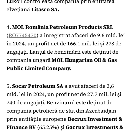
Lukoil controlează compania prin entitatea
elvețiană
Litasco SA.
4.
MOL România Petroleum Products SRL
(
RO7745470
) a înregistrat afaceri de 9,6 mld. lei
în 2024, un profit net de 166,1 mil. lei și 278 de
angajați. Lanțul de benzinării este deținut de
compania ungară
MOL Hungarian Oil & Gas
Public Limited Company.
5.
Socar Petroleum SA
a avut afaceri de 3,6
mld. lei în 2024, un profit net de 27,7 mil. lei și
740 de angajați. Benzinarul este deținut de
compania petrolieră de stat din Azerbaidjan
prin entitățile europene
Becrux Investment &
FInance BV
(65,25%) și
Gacrux Investments &