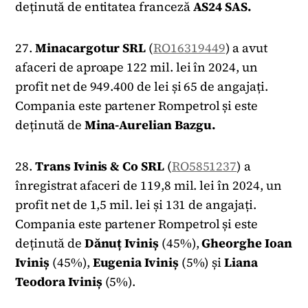
deținută de entitatea franceză
AS24 SAS.
27.
Minacargotur SRL
(
RO16319449
) a avut
afaceri de aproape 122 mil. lei în 2024, un
profit net de 949.400 de lei și 65 de angajați.
Compania este partener Rompetrol și este
deținută de
Mina-Aurelian Bazgu.
28.
Trans Ivinis & Co SRL
(
RO5851237
) a
înregistrat afaceri de 119,8 mil. lei în 2024, un
profit net de 1,5 mil. lei și 131 de angajați.
Compania este partener Rompetrol și este
deținută de
Dănuț Iviniș
(45%),
Gheorghe Ioan
Iviniș
(45%),
Eugenia Iviniș
(5%) și
Liana
Teodora Iviniș
(5%).