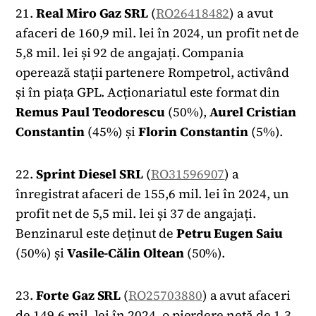
21.
Real Miro Gaz SRL
(
RO26418482
) a avut
afaceri de 160,9 mil. lei în 2024, un profit net de
5,8 mil. lei și 92 de angajați. Compania
operează stații partenere Rompetrol, activând
și în piața GPL. Acționariatul este format din
Remus Paul Teodorescu
(50%),
Aurel Cristian
Constantin
(45%) și
Florin Constantin
(5%).
22.
Sprint Diesel SRL
(
RO31596907
) a
înregistrat afaceri de 155,6 mil. lei în 2024, un
profit net de 5,5 mil. lei și 37 de angajați.
Benzinarul este deținut de
Petru Eugen Saiu
(50%) și
Vasile-Călin Oltean
(50%).
23.
Forte Gaz SRL
(
RO25703880
) a avut afaceri
de 149,6 mil. lei în 2024, o pierdere netă de 1,3