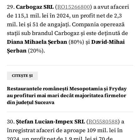
29.
Carbogaz SRL
(
RO15266800
) a avut afaceri
de 115,1 mil. lei în 2024, un profit net de 2,3
mil. lei și 51 de angajați. Compania operează
stații sub brandul Carbogaz și este deținută de
Diana Mihaela Șerban
(80%) și
David-Mihai
Șerban
(20%).
CITEȘTE ȘI
Restaurantele românești Mesopotamia și Fryday
au profituri mai mari decât majoritatea firmelor
din județul Suceava
30.
Ștefan Lucian-Impex SRL
(
RO5580588
) a
înregistrat afaceri de aproape 109 mil. lei în
2024, un profit net de 1,9 mil. lei și 70 de