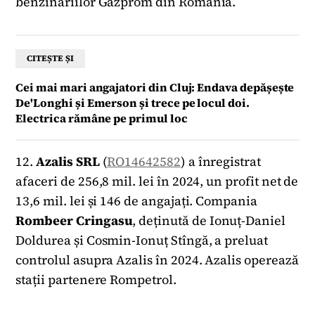
benzinăriilor Gazprom din România.
CITEȘTE ȘI
Cei mai mari angajatori din Cluj: Endava depășește
De'Longhi și Emerson și trece pe locul doi.
Electrica rămâne pe primul loc
12.
Azalis SRL
(
RO14642582
) a înregistrat
afaceri de 256,8 mil. lei în 2024, un profit net de
13,6 mil. lei și 146 de angajați. Compania
Rombeer
Cringasu
, deținută de Ionuț-Daniel
Doldurea și Cosmin-Ionuț Stîngă, a preluat
controlul asupra Azalis în 2024. Azalis operează
stații partenere Rompetrol.