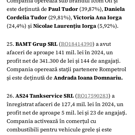
Compania operează sub brandul Icom Oil și
este deținută de
Paul
Tudor
(39,87%),
Daniela
Cordelia Tudor
(29,81%),
Victoria Ana Iorga
(24,4%) și
Nicolae Laurențiu Iorga
(5,92%).
25.
BAMT Grup SRL
(
RO18414390
) a avut
afaceri de aproape 141 mil. lei în 2024, un
profit net de 341.300 de lei și 144 de angajați.
Compania operează stații partenere Rompetrol
și este deținută de
Andrada Ioana Domnariu.
26.
AS24 Tankservice SRL
(
RO17590283
) a
înregistrat afaceri de 127,4 mil. lei în 2024, un
profit net de aproape 5 mil. lei și 23 de angajați.
Compania activează în comerțul cu
combustibili pentru vehicule grele și este