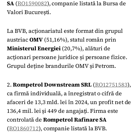
SA
(
RO1590082
), companie listată la Bursa de
Valori București.
La BVB, acționariatul este format din grupul
austriac
OMV
(51,16%), statul român prin
Ministerul
Energiei
(20,7%), alături de
acționari persoane juridice și persoane fizice.
Grupul deține brandurile OMV și Petrom.
2.
Rompetrol Downstream SRL
(
RO12751583
),
ca firmă individuală, a înregistrat o cifră de
afaceri de 13,3 mld. lei în 2024, un profit net de
136,4 mil. lei și 449 de angajați. Firma este
controlată de
Rompetrol Rafinare SA
(
RO1860712
), companie listată la BVB.