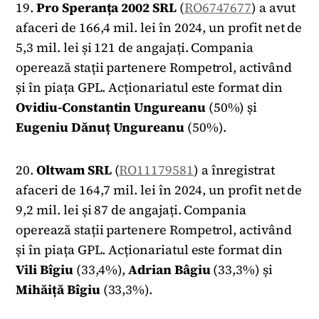
19.
Pro Speranța 2002 SRL
(
RO6747677
) a avut
afaceri de 166,4 mil. lei în 2024, un profit net de
5,3 mil. lei și 121 de angajați. Compania
operează stații partenere Rompetrol, activând
și în piața GPL. Acționariatul este format din
Ovidiu-Constantin Ungureanu
(50%) și
Eugeniu Dănuț Ungureanu
(50%).
20.
Oltwam SRL
(
RO11179581
) a înregistrat
afaceri de 164,7 mil. lei în 2024, un profit net de
9,2 mil. lei și 87 de angajați. Compania
operează stații partenere Rompetrol, activând
și în piața GPL. Acționariatul este format din
Vili Bîgiu
(33,4%),
Adrian Bâgiu
(33,3%) și
Mihăiță Bîgiu
(33,3%).