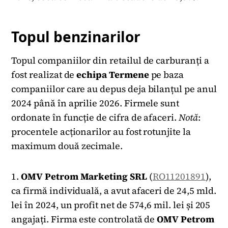
Topul benzinarilor
Topul companiilor din retailul de carburanți a
fost realizat de
echipa
Termene
pe baza
companiilor care au depus deja bilanțul pe anul
2024 până în aprilie 2026. Firmele sunt
ordonate în funcție de cifra de afaceri.
Notă
:
procentele acționarilor au fost rotunjite la
maximum două zecimale.
1.
OMV Petrom Marketing SRL
(
RO11201891
),
ca firmă individuală, a avut afaceri de 24,5 mld.
lei în 2024, un profit net de 574,6 mil. lei și 205
angajați. Firma este controlată de
OMV Petrom