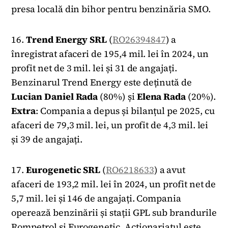
presa locală din bihor pentru benzinăria SMO.
16.
Trend Energy SRL
(
RO26394847
) a
înregistrat afaceri de 195,4 mil. lei în 2024, un
profit net de 3 mil. lei și 31 de angajați.
Benzinarul Trend Energy este deținută de
Lucian Daniel Rada
(80%) și
Elena
Rada
(20%).
Extra
: Compania a depus și bilanțul pe 2025, cu
afaceri de 79,3 mil. lei, un profit de 4,3 mil. lei
și 39 de angajați.
17.
Eurogenetic SRL
(
RO6218633
) a avut
afaceri de 193,2 mil. lei în 2024, un profit net de
5,7 mil. lei și 146 de angajați. Compania
operează benzinării și stații GPL sub brandurile
Rompetrol și Eurogenetic. Acționariatul este