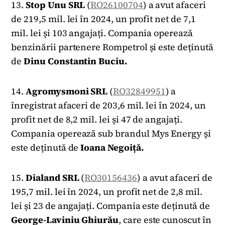
13.
Stop Unu SRL
(
RO26100704
) a avut afaceri
de 219,5 mil. lei în 2024, un profit net de 7,1
mil. lei și 103 angajați. Compania operează
benzinării partenere Rompetrol și este deținută
de
Dinu Constantin Buciu.
14.
Agromysmoni SRL
(
RO32849951
) a
înregistrat afaceri de 203,6 mil. lei în 2024, un
profit net de 8,2 mil. lei și 47 de angajați.
Compania operează sub brandul Mys Energy și
este deținută de
Ioana Negoiță.
15.
Dialand SRL
(
RO30156436
) a avut afaceri de
195,7 mil. lei în 2024, un profit net de 2,8 mil.
lei și 23 de angajați. Compania este deținută de
George-Laviniu Ghiurău
, care este cunoscut în