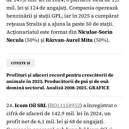
mil. lei și 124 de angajați. Compania operează
benzinării și stații GPL, iar în 2025 a cumpărat
rețeaua Stralis și a ajuns la peste 50 de stații.
Acționariatul este format din
Niculae-Sorin
Necula
(50%) și
Răzvan-Aurel Mitu
(50%).
CITEȘTE ȘI
Profituri și afaceri record pentru crescătorii de
animale în 2025. Producătorii de pui și de ouă
domină sectorul. Analiză 2008-2025. GRAFICE
24.
Icom Oil SRL
(
RO11158953
) a înregistrat o
cifră de afaceri de 142,9 mil. lei în 2024, un
profit net de 6,1 mil. lei și 68 de angajați.