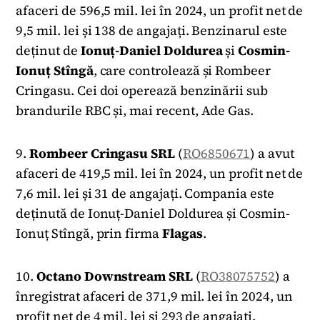
afaceri de 596,5 mil. lei în 2024, un profit net de
9,5 mil. lei și 138 de angajați. Benzinarul este
deținut de
Ionuț-Daniel Doldurea
și
Cosmin-
Ionuț Stîngă
, care controlează și Rombeer
Cringasu. Cei doi operează benzinării sub
brandurile RBC și, mai recent, Ade Gas.
9.
Rombeer Cringasu SRL
(
RO6850671
) a avut
afaceri de 419,5 mil. lei în 2024, un profit net de
7,6 mil. lei și 31 de angajați. Compania este
deținută de Ionuț-Daniel Doldurea și Cosmin-
Ionuț Stîngă, prin firma
Flagas
.
10.
Octano Downstream SRL
(
RO38075752
) a
înregistrat afaceri de 371,9 mil. lei în 2024, un
profit net de 4 mil. lei și 293 de angajați.