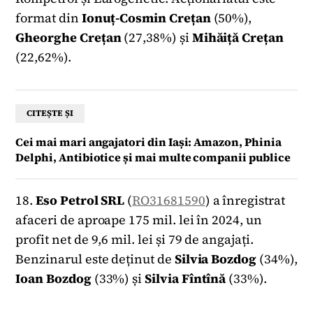
format din
Ionuț-Cosmin Crețan
(50%),
Gheorghe Crețan
(27,38%) și
Mihăiță Crețan
(22,62%).
CITEȘTE ȘI
Cei mai mari angajatori din Iași: Amazon, Phinia
Delphi, Antibiotice și mai multe companii publice
18.
Eso Petrol SRL
(
RO31681590
) a înregistrat
afaceri de aproape 175 mil. lei în 2024, un
profit net de 9,6 mil. lei și 79 de angajați.
Benzinarul este deținut de
Silvia
Bozdog
(34%),
Ioan Bozdog
(33%) și
Silvia Fîntînă
(33%).