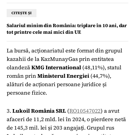
CITEȘTE ȘI
Salariul minim din România: triplare în 10 ani, dar
tot printre cele mai mici din UE
La bursă, acționariatul este format din grupul
kazahii de la KazMunayGas prin entitatea
olandeză
KMG International
(48,11%), statul
român prin
Ministerul
Energiei
(44,7%),
alături de acționari persoane juridice și
persoane fizice.
3.
Lukoil România SRL
(
RO10547022
) a avut
afaceri de 11,2 mld. lei în 2024, o pierdere netă
de 145,3 mil. lei și 203 angajați. Grupul rus