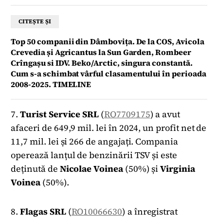
CITEȘTE ȘI
Top 50 companii din Dâmbovița. De la COS, Avicola
Crevedia și Agricantus la Sun Garden, Rombeer
Crîngașu si IDV. Beko/Arctic, singura constantă.
Cum s-a schimbat vârful clasamentului în perioada
2008-2025. TIMELINE
7.
Turist Service SRL
(
RO7709175
) a avut
afaceri de 649,9 mil. lei în 2024, un profit net de
11,7 mil. lei și 266 de angajați. Compania
operează lanțul de benzinării TSV și este
deținută de
Nicolae
Voinea
(50%) și
Virginia
Voinea
(50%).
8.
Flagas SRL
(
RO10066630
) a înregistrat