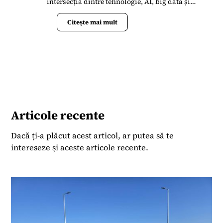
intersecția dintre tehnologie, AI, big data și
jurnalism. Are în spate o experiență de peste 8 ani
în presa de business, de la ziar și reviste la
Citește mai mult
digital, formate video și TV. A lucrat la Ziarul
Financiar, unde a acoperit subiecte pe toate
domeniile și la Business Magazin, unde a scos la
lumină povești din businessul românesc. A fost
co-moderator al emisiunii zilnice „ZF Investiți în
România” timp de cinci ani. Pasionat de investiții
în producție, business cu valoare adăugată și
inovație.
Articole recente
Dacă ți-a plăcut acest articol, ar putea să te
intereseze și aceste articole recente.