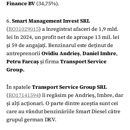
Finance BV
(34,75%).
6.
Smart Management Invest SRL
(
RO31029015
) a înregistrat afaceri de 1,9 mld.
lei în 2024, un profit net de aproape 13 mil. lei
și 59 de angajați. Benzinarul este deținut de
antreprenorii
Ovidiu Andrieș
,
Daniel
Imbre
,
Petru Farcaș
și firma
Transport Service
Group.
În spatele
Transport Service Group SRL
(
RO17141594
) îi regăsim pe Andrieș, Imbre, dar
și alți acționari. O parte dintre aceștia sunt cei
care au vândut benzinăriile Smart Diesel către
grupul german DKV.