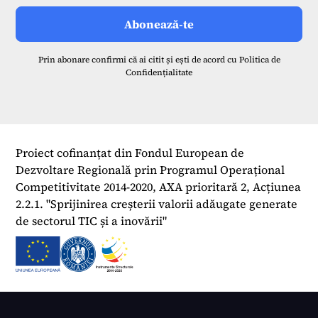
Prin abonare confirmi că ai citit și ești de acord cu
Politica de
Confidențialitate
Proiect cofinanțat din Fondul European de
Dezvoltare Regională prin Programul Operațional
Competitivitate 2014-2020, AXA prioritară 2, Acțiunea
2.2.1. "Sprijinirea creșterii valorii adăugate generate
de sectorul TIC și a inovării"