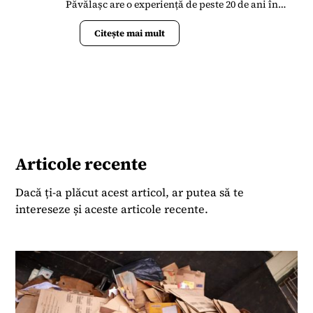
Păvălașc are o experiență de peste 20 de ani în
presa din România. S-a alăturat Termene.ro în
aprilie 2023 când s-a implicat în lansarea
Citește mai mult
Bussiness News ca un portal de știri la zi și
analize de date.
Articole recente
Dacă ți-a plăcut acest articol, ar putea să te
intereseze și aceste articole recente.