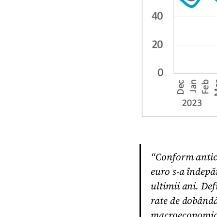
“Conform antic
euro s-a îndepăr
ultimii ani. Def
rate de dobândă
macroeconomice 