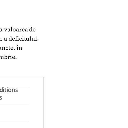
la valoarea de
e a deficitului
uncte, în
embrie.