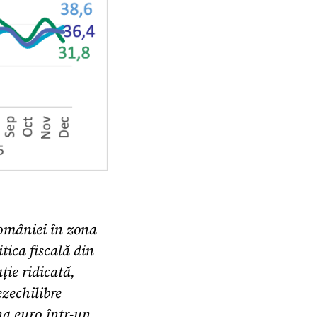
omâniei în zona
tica fiscală din
ție ridicată,
ezechilibre
na euro într-un