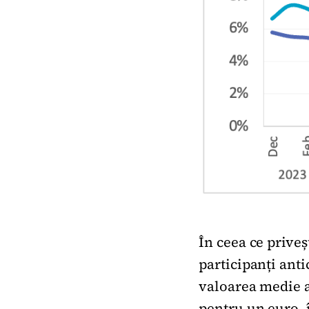
În ceea ce prive
participanți anti
valoarea medie a 
pentru un euro, 