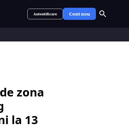
Cont nou
Autentificare
 de zona
g
i la 13