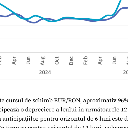
ște cursul de schimb EUR/RON, aproximativ 96%
cipează o depreciere a leului în următoarele 12 
anticipațiilor pentru orizontul de 6 luni este d
în timp ce pentru orizontul de 12 luni, valoare