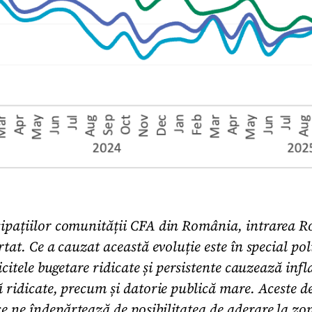
ipațiilor comunității CFA din România, intrarea R
tat. Ce a cauzat această evoluție este în special poli
icitele bugetare ridicate și persistente cauzează infla
 ridicate, precum și datorie publică mare. Aceste d
ne îndepărtează de posibilitatea de aderare la zo