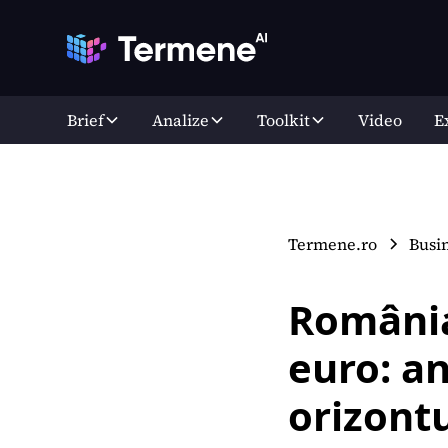
Brief
Analize
Toolkit
Video
E
Termene.ro
Busi
România
euro: an
orizontu