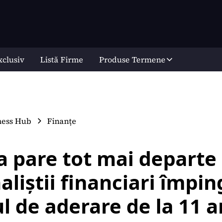
xclusiv
Listă Firme
Produse Termene
ness Hub
Finanțe
 pare tot mai departe
aliștii financiari împin
l de aderare de la 11 an