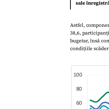
sale înregistr
Astfel, component
38,6, participanț
bugetar, însă co
condițiile scăde