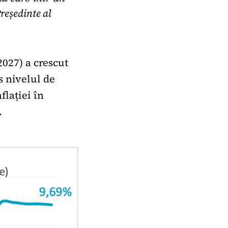
reședinte al
2027) a crescut
s nivelul de
flației în
.