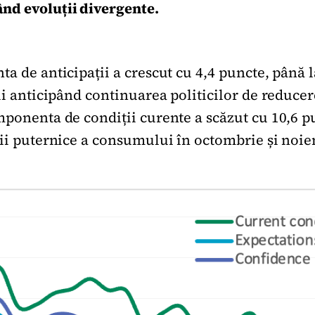
ând evoluții divergente.
a de anticipații a crescut cu 4,4 puncte, până 
ii anticipând continuarea politicilor de reducer
mponenta de condiții curente a scăzut cu 10,6 p
rii puternice a consumului în octombrie și noi