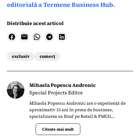
editorială a Termene Business Hub.
Distribuie acest articol
exclusiv
comerț
Mihaela Popescu Andronic
Special Projects Editor
Mihaela Popescu Andronic are o experiență de
aproximativ 15 ani în presa de business,
specializarea sa fiind pe Retail & FMCG
(industria bunurilor de larg consum). Expertiza
în aceste sectoare și-a îmbogățit-o lucrând
Citește mai mult
aproape 4 ani în cercetare de piață, la agenția