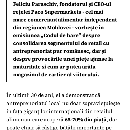
Feliciu Paraschiv, fondatorul și CEO-ul
rețelei Paco Supermarkets - cel mai
mare comerciant alimentar independent
din regiunea Moldovei - vorbește în
emisiunea „Codul de bare” despre
consolidarea segmentului de retail cu
antreprenoriat pur românesc, dar și
despre provocările unei piețe ajunse la
maturitate și cum ar putea arăta
magazinul de cartier al viitorului.
În ultimii 30 de ani, el a demonstrat că
antreprenoriatul local nu doar supraviețuiește
în fața giganților internaționali din retailul
alimentar care acoperă
65-70% din piață
, dar
poate chiar să câștige bătălii importante pe