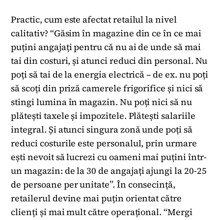
Practic, cum este afectat retailul la nivel
calitativ? “Găsim în magazine din ce în ce mai
puțini angajați pentru că nu ai de unde să mai
tai din costuri, și atunci reduci din personal. Nu
poți să tai de la energia electrică – de ex. nu poți
să scoți din priză camerele frigorifice și nici să
stingi lumina în magazin. Nu poți nici să nu
plătești taxele și impozitele. Plătești salariile
integral. Și atunci singura zonă unde poți să
reduci costurile este personalul, prin urmare
ești nevoit să lucrezi cu oameni mai puțini într-
un magazin: de la 30 de angajați ajungi la 20-25
de persoane per unitate”. În consecință,
retailerul devine mai puțin orientat către
clienți și mai mult către operațional. “Mergi