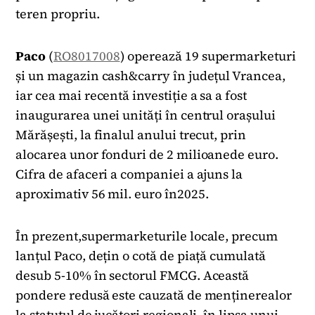
teren propriu.
Paco
(
RO8017008
) operează 19 supermarketuri
și un magazin cash&carry în județul Vrancea,
iar cea mai recentă investiție a sa a fost
inaugurarea unei unități în centrul orașului
Mărășești, la finalul anului trecut, prin
alocarea unor fonduri de 2 milioanede euro.
Cifra de afaceri a companiei a ajuns la
aproximativ 56 mil. euro în2025.
În prezent,supermarketurile locale, precum
lanțul Paco, dețin o cotă de piață cumulată
desub 5-10% în sectorul FMCG. Această
pondere redusă este cauzată de menținerealor
la statutul de jucători regionali, în lipsa unui