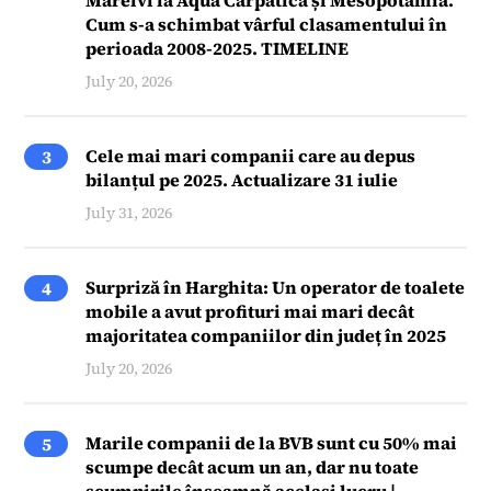
Cum s-a schimbat vârful clasamentului în
perioada 2008-2025. TIMELINE
July 20, 2026
Cele mai mari companii care au depus
3
bilanțul pe 2025. Actualizare 31 iulie
July 31, 2026
Surpriză în Harghita: Un operator de toalete
4
mobile a avut profituri mai mari decât
majoritatea companiilor din județ în 2025
July 20, 2026
Marile companii de la BVB sunt cu 50% mai
5
scumpe decât acum un an, dar nu toate
scumpirile înseamnă același lucru |