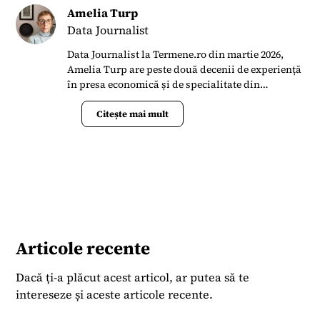
Amelia Turp
Data Journalist
Data Journalist la Termene.ro din martie 2026,
Amelia Turp are peste două decenii de experiență
în presa economică și de specialitate din
România. Din 2022 până în 2026 a colaborat cu
Forbes România, unde a scris articole și analize
Citește mai mult
despre piața imobiliară, construcții, farma și
sănătate. Anterior, timp de aproape 16 ani, a fost
redactor-șef al revistei Dialog Textil, publicația
dedicată industriei românești de textile și
confecții, unde a coordonat conținut editorial
despre evoluțiile pieței globale, tehnologii,
statistici, târguri internaționale și interviuri cu
lideri din industrie. Cariera sa în jurnalism a
Articole recente
început în anii ’90, lucrând pentru publicații
precum Jurnalul Național, Cotidianul și Business
Dacă ți-a plăcut acest articol, ar putea să te
Media Group (Business Review), iar ulterior a
intereseze și aceste articole recente.
colaborat cu publicații internaționale, inclusiv
Investment & Pensions Europe și a activat ca