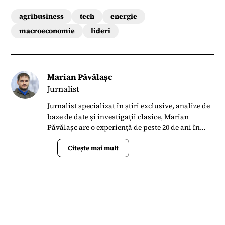
agribusiness
tech
energie
macroeconomie
lideri
Marian Păvălașc
Jurnalist
Jurnalist specializat în știri exclusive, analize de
baze de date și investigații clasice, Marian
Păvălașc are o experiență de peste 20 de ani în
presa din România. S-a alăturat Termene.ro în
aprilie 2023 când s-a implicat în lansarea
Citește mai mult
Bussiness News ca un portal de știri la zi și
analize de date.