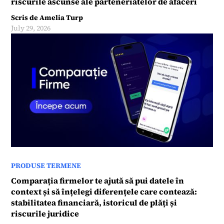
riscurile ascunse ale parteneriatelor de afaceri
Scris de
Amelia Turp
July 29, 2026
PRODUSE TERMENE
Comparația firmelor te ajută să pui datele în
context și să înțelegi diferențele care contează:
stabilitatea financiară, istoricul de plăți și
riscurile juridice