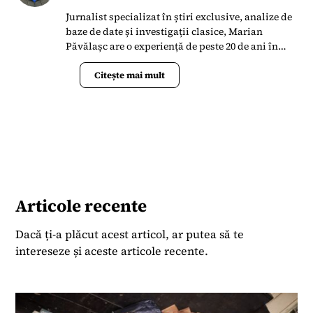
Jurnalist specializat în știri exclusive, analize de
baze de date și investigații clasice, Marian
Păvălașc are o experiență de peste 20 de ani în
presa din România. S-a alăturat Termene.ro în
aprilie 2023 când s-a implicat în lansarea
Citește mai mult
Bussiness News ca un portal de știri la zi și
analize de date.
Articole recente
Dacă ți-a plăcut acest articol, ar putea să te
intereseze și aceste articole recente.